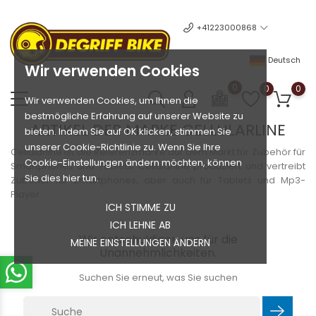
+41223000868
Deutsch
Wir verwenden Cookies
0
0
0
Wir verwenden Cookies, um Ihnen die
bestmögliche Erfahrung auf unserer Website zu
ARTIKEL DER MARKE CELLULARLINE
bieten. Indem Sie auf OK klicken, stimmen Sie
unserer Cookie-Richtlinie zu. Wenn Sie Ihre
Cellularline ist die Referenzmarke auf dem Markt für Zubehör für
Cookie-Einstellungen ändern möchten, können
Smartphones und Tablets. Cellularline produziert und vertreibt
Sie dies hier tun.
Zubehör für Smartphones, aber auch für Tablets und Mp3-
Player.
ICH STIMME ZU
ICH LEHNE AB
Wir entschuldigen uns für die
MEINE EINSTELLUNGEN ÄNDERN
Unannehmlichkeiten.
Suchen Sie erneut, was Sie suchen