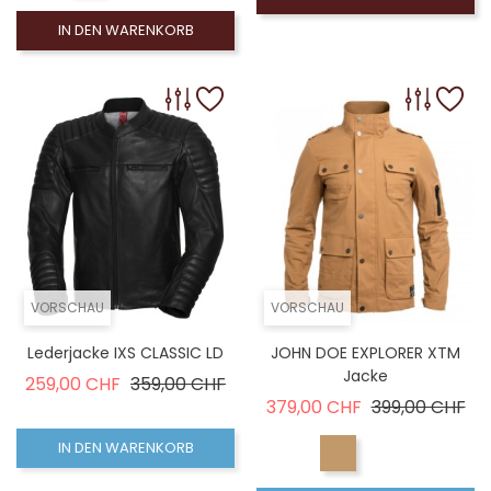
IN DEN WARENKORB
VORSCHAU
VORSCHAU
Lederjacke IXS CLASSIC LD
JOHN DOE EXPLORER XTM
Jacke
Verkaufspreis
Preis
259,00 CHF
359,00 CHF
Verkaufspreis
Pre
379,00 CHF
399,00 CHF
IN DEN WARENKORB