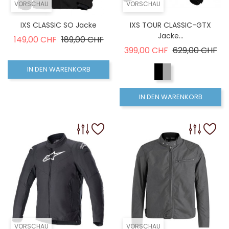
VORSCHAU
VORSCHAU
IXS CLASSIC SO Jacke
IXS TOUR CLASSIC-GTX
Jacke...
Verkaufspreis
Preis
149,00 CHF
189,00 CHF
Verkaufspreis
Pre
399,00 CHF
629,00 CHF
IN DEN WARENKORB
IN DEN WARENKORB
VORSCHAU
VORSCHAU