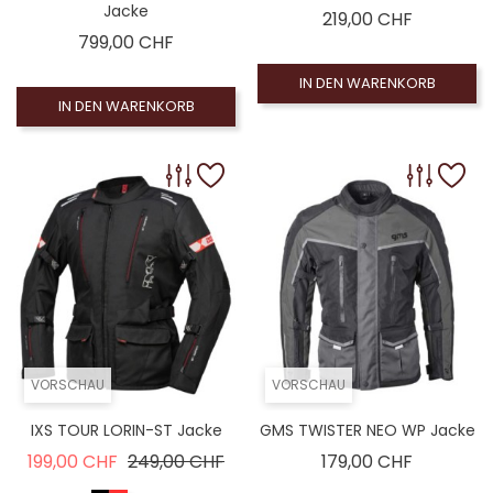
Jacke
Preis
219,00 CHF
Preis
799,00 CHF
IN DEN WARENKORB
IN DEN WARENKORB
VORSCHAU
VORSCHAU
IXS TOUR LORIN-ST Jacke
GMS TWISTER NEO WP Jacke
Verkaufspreis
Preis
Preis
199,00 CHF
249,00 CHF
179,00 CHF