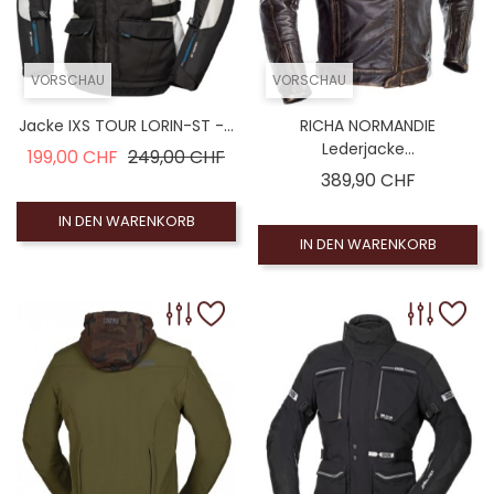
VORSCHAU
VORSCHAU
Jacke IXS TOUR LORIN-ST -...
RICHA NORMANDIE
Lederjacke...
Verkaufspreis
Preis
199,00 CHF
249,00 CHF
Preis
389,90 CHF
IN DEN WARENKORB
IN DEN WARENKORB