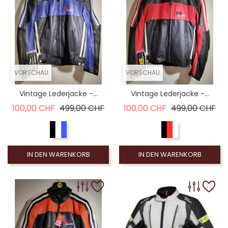
VORSCHAU
VORSCHAU
Vintage Lederjacke -...
Vintage Lederjacke -...
Verkaufspreis
Preis
Verkaufspreis
Pre
100,00 CHF
499,00 CHF
100,00 CHF
499,00 CHF
IN DEN WARENKORB
IN DEN WARENKORB