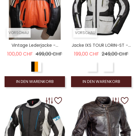
VORSCHAU
VORSCHAU
Vintage Lederjacke -...
Jacke IXS TOUR LORIN-ST -...
Verkaufspreis
Preis
Verkaufspreis
Pre
100,00 CHF
499,00 CHF
199,00 CHF
249,00 CHF
IN DEN WARENKORB
IN DEN WARENKORB