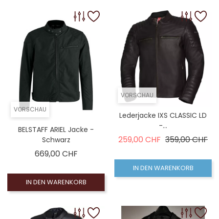
VORSCHAU
VORSCHAU
Lederjacke IXS CLASSIC LD
-...
BELSTAFF ARIEL Jacke -
Verkaufspreis
Pre
259,00 CHF
359,00 CHF
Schwarz
Preis
669,00 CHF
IN DEN WARENKORB
IN DEN WARENKORB