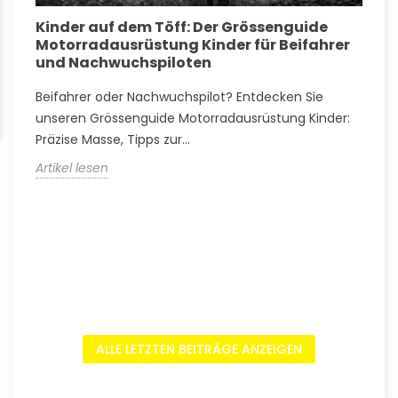
Kinder auf dem Töff: Der Grössenguide
G
Motorradausrüstung Kinder für Beifahrer
k
und Nachwuchspiloten
w
Beifahrer oder Nachwuchspilot? Entdecken Sie
T
s
unseren Grössenguide Motorradausrüstung Kinder:
M
Präzise Masse, Tipps zur...
A
Artikel lesen
A
ALLE LETZTEN BEITRÄGE ANZEIGEN