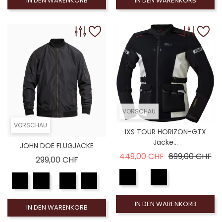
IN DEN WARENKORB
IN DEN WARENKORB
VORSCHAU
VORSCHAU
IXS TOUR HORIZON-GTX
Jacke...
JOHN DOE FLUGJACKE
Verkaufspreis
Pr
449,00 CHF
699,00 CHF
Preis
299,00 CHF
IN DEN WARENKORB
IN DEN WARENKORB