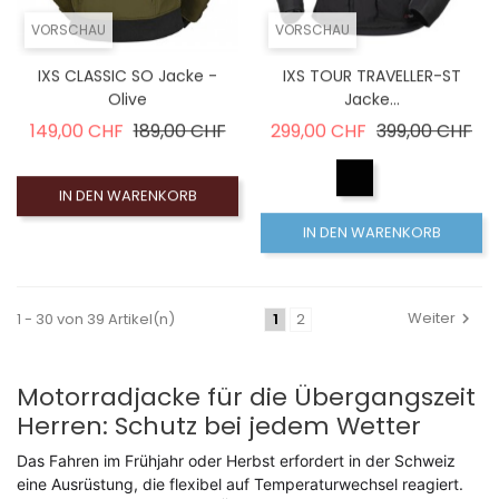
VORSCHAU
VORSCHAU
IXS CLASSIC SO Jacke -
IXS TOUR TRAVELLER-ST
Olive
Jacke...
Verkaufspreis
Preis
Verkaufspreis
Pre
149,00 CHF
189,00 CHF
299,00 CHF
399,00 CHF
IN DEN WARENKORB
IN DEN WARENKORB
Weiter
1 - 30 von 39 Artikel(n)
1
2
Motorradjacke für die Übergangszeit
Herren: Schutz bei jedem Wetter
Das Fahren im Frühjahr oder Herbst erfordert in der Schweiz
eine Ausrüstung, die flexibel auf Temperaturwechsel reagiert.