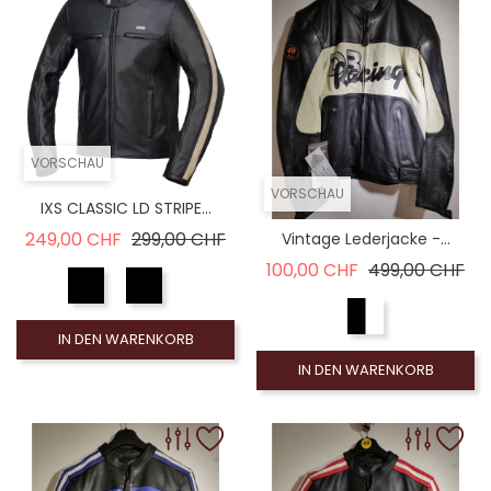
VORSCHAU
VORSCHAU
IXS CLASSIC LD STRIPE...
Verkaufspreis
Preis
249,00 CHF
299,00 CHF
Vintage Lederjacke -...
Verkaufspreis
Pre
100,00 CHF
499,00 CHF
IN DEN WARENKORB
IN DEN WARENKORB