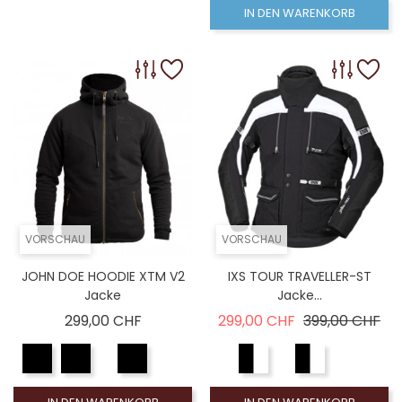
IN DEN WARENKORB
VORSCHAU
VORSCHAU
JOHN DOE HOODIE XTM V2
IXS TOUR TRAVELLER-ST
Jacke
Jacke...
Preis
Verkaufspreis
Pre
299,00 CHF
299,00 CHF
399,00 CHF