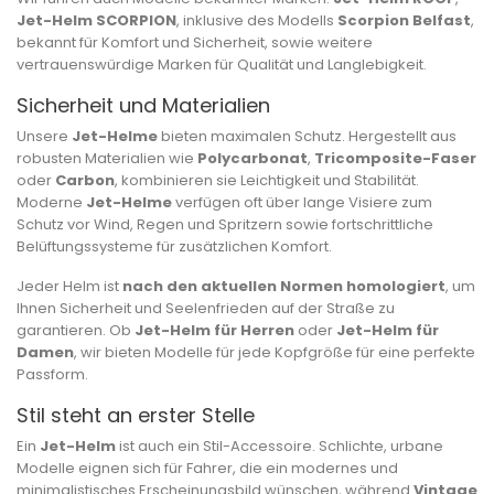
Jet-Helm SCORPION
, inklusive des Modells
Scorpion Belfast
,
bekannt für Komfort und Sicherheit, sowie weitere
vertrauenswürdige Marken für Qualität und Langlebigkeit.
Sicherheit und Materialien
Unsere
Jet-Helme
bieten maximalen Schutz. Hergestellt aus
robusten Materialien wie
Polycarbonat
,
Tricomposite-Faser
oder
Carbon
, kombinieren sie Leichtigkeit und Stabilität.
Moderne
Jet-Helme
verfügen oft über lange Visiere zum
Schutz vor Wind, Regen und Spritzern sowie fortschrittliche
Belüftungssysteme für zusätzlichen Komfort.
Jeder Helm ist
nach den aktuellen Normen homologiert
, um
Ihnen Sicherheit und Seelenfrieden auf der Straße zu
garantieren. Ob
Jet-Helm für Herren
oder
Jet-Helm für
Damen
, wir bieten Modelle für jede Kopfgröße für eine perfekte
Passform.
Stil steht an erster Stelle
Ein
Jet-Helm
ist auch ein Stil-Accessoire. Schlichte, urbane
Modelle eignen sich für Fahrer, die ein modernes und
minimalistisches Erscheinungsbild wünschen, während
Vintage