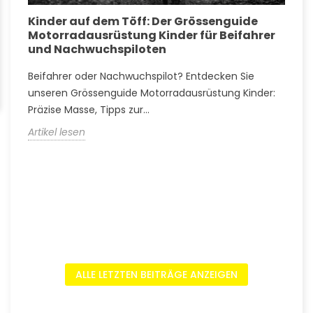
Kinder auf dem Töff: Der Grössenguide
G
Motorradausrüstung Kinder für Beifahrer
k
und Nachwuchspiloten
w
Beifahrer oder Nachwuchspilot? Entdecken Sie
T
s
unseren Grössenguide Motorradausrüstung Kinder:
M
Präzise Masse, Tipps zur...
A
Artikel lesen
A
ALLE LETZTEN BEITRÄGE ANZEIGEN