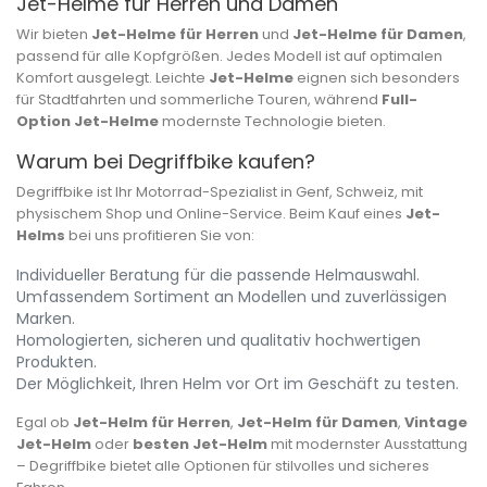
Jet-Helme für Herren und Damen
Wir bieten
Jet-Helme für Herren
und
Jet-Helme für Damen
,
passend für alle Kopfgrößen. Jedes Modell ist auf optimalen
Komfort ausgelegt. Leichte
Jet-Helme
eignen sich besonders
für Stadtfahrten und sommerliche Touren, während
Full-
Option Jet-Helme
modernste Technologie bieten.
Warum bei Degriffbike kaufen?
Degriffbike ist Ihr Motorrad-Spezialist in Genf, Schweiz, mit
physischem Shop und Online-Service. Beim Kauf eines
Jet-
Helms
bei uns profitieren Sie von:
Individueller Beratung für die passende Helmauswahl.
Umfassendem Sortiment an Modellen und zuverlässigen
Marken.
Homologierten, sicheren und qualitativ hochwertigen
Produkten.
Der Möglichkeit, Ihren Helm vor Ort im Geschäft zu testen.
Egal ob
Jet-Helm für Herren
,
Jet-Helm für Damen
,
Vintage
Jet-Helm
oder
besten Jet-Helm
mit modernster Ausstattung
– Degriffbike bietet alle Optionen für stilvolles und sicheres