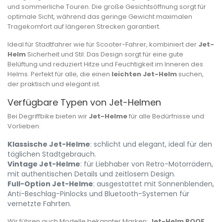
und sommerliche Touren. Die große Gesichtsöffnung sorgt für
optimale Sicht, während das geringe Gewicht maximalen
Tragekomfort auf längeren Strecken garantiert.
Ideal für Stadtfahrer wie für Scooter-Fahrer, kombiniert der
Jet-
Helm
Sicherheit und Stil. Das Design sorgt für eine gute
Belüftung und reduziert Hitze und Feuchtigkeit im Inneren des
Helms. Perfekt für alle, die einen
leichten Jet-Helm
suchen,
der praktisch und elegant ist.
Verfügbare Typen von Jet-Helmen
Bei Degriffbike bieten wir
Jet-Helme
für alle Bedürfnisse und
Vorlieben:
Klassische Jet-Helme
: schlicht und elegant, ideal für den
täglichen Stadtgebrauch.
Vintage Jet-Helme
: für Liebhaber von Retro-Motorrädern,
mit authentischen Details und zeitlosem Design.
Full-Option Jet-Helme
: ausgestattet mit Sonnenblenden,
Anti-Beschlag-Pinlocks und Bluetooth-Systemen für
vernetzte Fahrten.
Wir führen auch Modelle bekannter Marken:
Jet-Helm ROOF
,