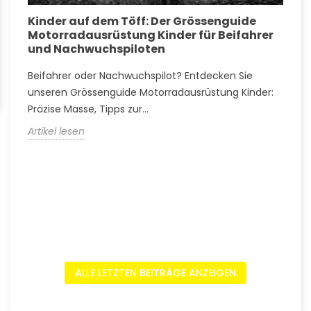
Kinder auf dem Töff: Der Grössenguide
G
Motorradausrüstung Kinder für Beifahrer
k
und Nachwuchspiloten
w
Beifahrer oder Nachwuchspilot? Entdecken Sie
T
s
unseren Grössenguide Motorradausrüstung Kinder:
M
Präzise Masse, Tipps zur...
A
Artikel lesen
A
ALLE LETZTEN BEITRÄGE ANZEIGEN