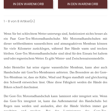
IN DEN WARENKORB
IN DEN WARENKORB
1 - 8 von 8 Artikel(n)
Wenn Sie bei schlechtem Wetter unterwegs sind, funktioniert nichts besser als
ein Paar Gore-Tex-Motorradhandschuhe. Mit Motorradhandschuhen mit
dieser weltberühmten wasserdichten und atmungsaktiven Membran können
Sie viele Kilometer zurücklegen, während Ihre Hände warm und trocken
bleiben. Gore-Tex Motorradhandschuhe sind ideal für den Einsatz bei kaltem
und/oder regnerischem Wetter. Es gibt Winter- und Zwischensaisonmodelle.
Jeder Hersteller hat seine eigene wasserdichte Membran, kann aber auch
Handschuhe mit GoreTex-Membranen anbieten. Das Besondere an der Gore-
Tex-Membran ist, dass sie Kälte, Wind und Regen standhält und gleichzeitig
den Schweiß entweichen lässt. Ohne diese Fähigkeit werden die Hände des
Bikers schnell durchnässt.
Der Gore-Tex Motorradhandschuh kann laminiert oder integriert sein. Wenn
das Gore-Tex integriert ist, kann das Außenmaterial des Handschuhs bei
Regen nass werden und auslaufen, aber die Hände bleiben immer gut
geschützt und trocken. Bei der Laminierung des Gore-Tex-