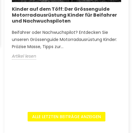
Kinder auf dem Töff: Der Grössenguide
G
Motorradausrüstung Kinder für Beifahrer
k
und Nachwuchspiloten
w
Beifahrer oder Nachwuchspilot? Entdecken Sie
T
s
unseren Grössenguide Motorradausrüstung Kinder:
M
Präzise Masse, Tipps zur...
A
Artikel lesen
A
ALLE LETZTEN BEITRÄGE ANZEIGEN