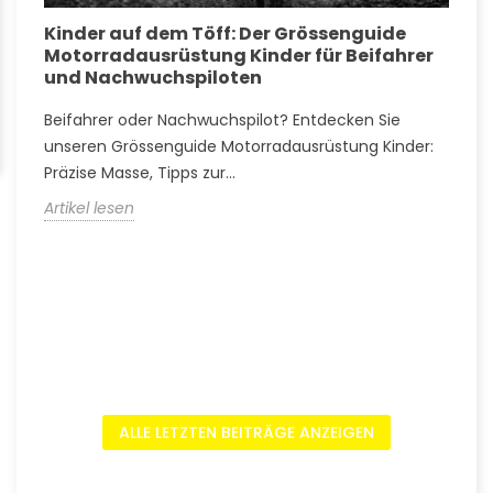
Kinder auf dem Töff: Der Grössenguide
G
Motorradausrüstung Kinder für Beifahrer
k
und Nachwuchspiloten
w
Beifahrer oder Nachwuchspilot? Entdecken Sie
T
s
unseren Grössenguide Motorradausrüstung Kinder:
M
Präzise Masse, Tipps zur...
A
Artikel lesen
A
ALLE LETZTEN BEITRÄGE ANZEIGEN