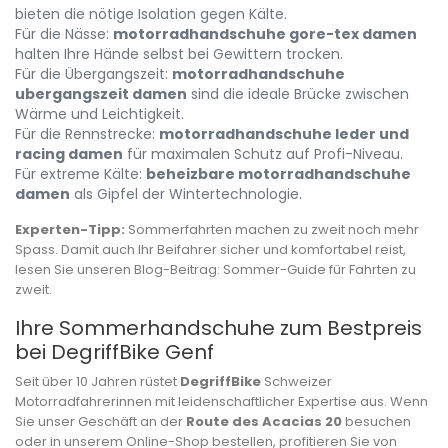
bieten die nötige Isolation gegen Kälte.
Für die Nässe:
motorradhandschuhe gore-tex damen
halten Ihre Hände selbst bei Gewittern trocken.
Für die Übergangszeit:
motorradhandschuhe
ubergangszeit damen
sind die ideale Brücke zwischen
Wärme und Leichtigkeit.
Für die Rennstrecke:
motorradhandschuhe leder und
racing damen
für maximalen Schutz auf Profi-Niveau.
Für extreme Kälte:
beheizbare motorradhandschuhe
damen
als Gipfel der Wintertechnologie.
Experten-Tipp:
Sommerfahrten machen zu zweit noch mehr
Spass. Damit auch Ihr Beifahrer sicher und komfortabel reist,
lesen Sie unseren Blog-Beitrag:
Sommer-Guide für Fahrten zu
zweit
.
Ihre Sommerhandschuhe zum Bestpreis
bei DegriffBike Genf
Seit über 10 Jahren rüstet
DegriffBike
Schweizer
Motorradfahrerinnen mit leidenschaftlicher Expertise aus. Wenn
Sie unser Geschäft an der
Route des Acacias 20
besuchen
oder in unserem Online-Shop bestellen, profitieren Sie von