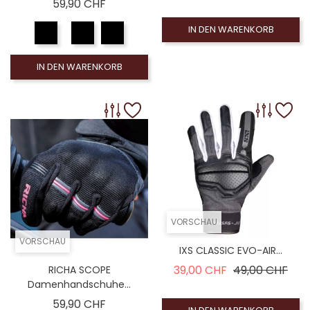
Preis
59,90 CHF
IN DEN WARENKORB
IN DEN WARENKORB
VORSCHAU
VORSCHAU
IXS CLASSIC EVO-AIR...
Verkaufspreis
Prei
39,00 CHF
49,00 CHF
RICHA SCOPE
Damenhandschuhe...
Preis
59,90 CHF