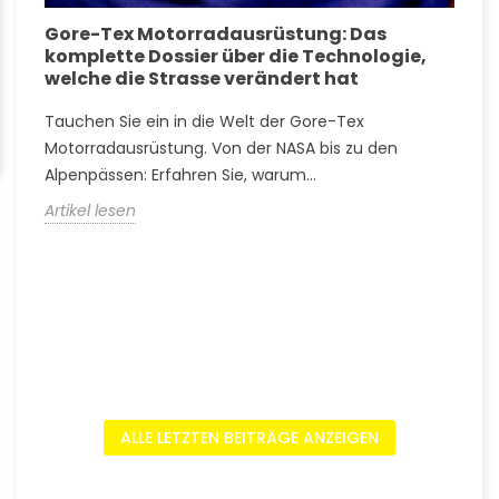
Gore-Tex Motorradausrüstung: Das
A
komplette Dossier über die Technologie,
S
welche die Strasse verändert hat
Tauchen Sie ein in die Welt der Gore-Tex
A
Motorradausrüstung. Von der NASA bis zu den
A
Alpenpässen: Erfahren Sie, warum...
V
Artikel lesen
A
ALLE LETZTEN BEITRÄGE ANZEIGEN