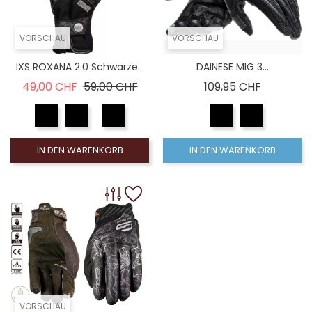
VORSCHAU
VORSCHAU
IXS ROXANA 2.0 Schwarze...
DAINESE MIG 3...
Verkaufspreis
Preis
Preis
49,00 CHF
59,00 CHF
109,95 CHF
IN DEN WARENKORB
IN DEN WARENKORB
VORSCHAU