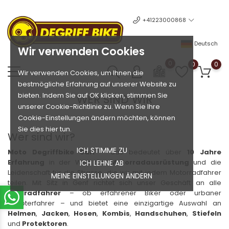
+41223000868
Deutsch
Wir verwenden Cookies
0
0
0
Wir verwenden Cookies, um Ihnen die
bestmögliche Erfahrung auf unserer Website zu
bieten. Indem Sie auf OK klicken, stimmen Sie
WER SIND WIR
unserer Cookie-Richtlinie zu. Wenn Sie Ihre
Cookie-Einstellungen ändern möchten, können
Sie dies hier tun.
Wer sind wir?
ICH STIMME ZU
Moto Degriffbike Sàrl
– das bedeutet über
10 Jahre
Erfahrung
in der Welt der
Motorradausrüstung
und die
ICH LEHNE AB
Leidenschaft für die Strasse, die wir mit jedem Motorradfahrer
MEINE EINSTELLUNGEN ÄNDERN
teilen. Mit Sitz in Genf richtet sich unser Geschäft an alle
Zweiradfahrer
– ob erfahrener Biker oder urbaner
Scooterfahrer – und bietet eine einzigartige Auswahl an
Helmen
,
Jacken
,
Hosen
,
Kombis
,
Handschuhen
,
Stiefeln
und
Protektoren
.