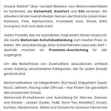
Unsere Stärke? Über hundert
Marken von Motorradartikeln
im Sortiment, die
Sicherheit
,
Komfort
und
Stil
vereinen. Wir
arbeiten mit den bekanntesten Namen der Branche zusammen:
Dainese
,
Five
,
Alpinestars
,
Cromwell
,
Ixon
,
Shoei
,
AGV
,
Scorpion
,
HJC
und viele mehr.
Jedes Produkt, das wir auswählen, folgt einem klaren Anspruch:
die beste
Motorrad-Schutzbekleidung
zum besten Preis zu
bieten. Wir sind überzeugt, dass Sicherheit kein Luxus sein darf –
deshalb machen wir
Premium-Ausrüstung
für alle
zugänglich.
Um alle Bedürfnisse von Zweiradfans abzudecken, umfasst
unser Katalog verschiedene Kategorien, die für jeden Einsatz
gedacht sind:
Motorradhelme
: ob Integralhelm (full face), Klapphelm (open
face), Jethelm, Racing oder Offroad – hier finden Sie garantiert
den passenden Schutz.
Motorrad-Protektoren
und Ausrüstung für
Herren
,
Damen
und
Kinder
: Jacken (Leder, Textil, Gore-Tex, Allwetter), Hosen,
Kombis, Handschuhe, Stiefel und Schuhe für sicheres Fahren bei