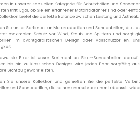
Sie mit unserem technischen
en in unserer speziellen Kategorie für Schutzbrillen und Sonnenbrill
bis zu den
Vergleich 2026 in...
sten trifft. Egal, ob Sie ein erfahrener Motorradfahrer sind oder ein
rfahren Sie, warum...
ollektion bietet die perfekte Balance zwischen Leistung und Ästhetik.
Artikel lesen
n Sie unser Sortiment an Motorradbrillen und Sonnenbrillen, die spe
bietet maximalen Schutz vor Wind, Staub und Splittern und sorgt gl
rillen im avantgardistischen Design oder Vollschutzbrillen, u
gkeit.
lbewusste Biker ist unser Sortiment an Biker-Sonnenbrillen darauf
en bis hin zu klassischen Designs wird jedes Paar sorgfältig au
klare Sicht zu gewährleisten.
en Sie unsere Kollektion und genießen Sie die perfekte Verbin
illen und Sonnenbrillen, die seinen unerschrockenen Lebensstil wide