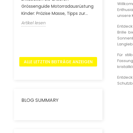
on.
Willkomm
Grössenguide Motorradausrüstung
Von der NASA 
Enthusia
Kinder: Präzise Masse, Tipps zur...
Alpenpässen: E
unsere K
Artikel lesen
Artikel lesen
Entdecke
Brille 
Sonnenb
Langlebi
Für sti
Fassung
ALLE LETZTEN BEITRÄGE ANZEIGEN
kristall
Entdeck
Schutzbr
BLOG SUMMARY