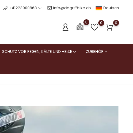
Deutsch
+41223000868
info@degriffbike.ch
0
0
0
SCHUTZ VOR REGEN, KÄLTE UND HEIßE
ZUBEHÖR

