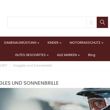
DAMENAUSRÜSTUNG
KINDER
MOTORRADSCHUTZ



GUTES GESCHÄFTES
ALLE MARKEN
Blog


IZEIT
Goggles und Sonnenbrille
LES UND SONNENBRILLE