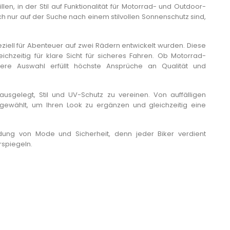
Ausrüstung bestimmt...
en, in der Stil auf Funktionalität für Motorrad- und Outdoor-
Motorrad-Weiterbildun
fach nur auf der Suche nach einem stilvollen Sonnenschutz sind,
Artikel lesen
subventioniert? Erfahren
Artikel lesen
ziell für Abenteuer auf zwei Rädern entwickelt wurden. Diese
eichzeitig für klare Sicht für sicheres Fahren. Ob Motorrad-
nsere Auswahl erfüllt höchste Ansprüche an Qualität und
 ausgelegt, Stil und UV-Schutz zu vereinen. Von auffälligen
sgewählt, um Ihren Look zu ergänzen und gleichzeitig eine
dung von Mode und Sicherheit, denn jeder Biker verdient
rspiegeln.