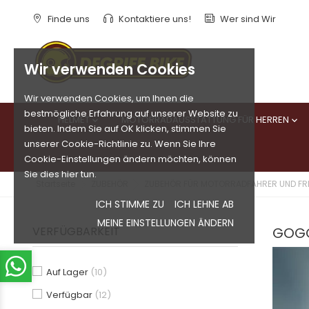
Finde uns
Kontaktiere uns!
Wer sind Wir
Wir verwenden Cookies
Wir verwenden Cookies, um Ihnen die
bestmögliche Erfahrung auf unserer Website zu
HELMET
MOTORRADAUSSTATTUNG FÜR HERREN


bieten. Indem Sie auf OK klicken, stimmen Sie
unserer Cookie-Richtlinie zu. Wenn Sie Ihre
Cookie-Einstellungen ändern möchten, können
Sie dies hier tun.
Startseite
ZUBEHÖR
ZUBEHÖR FÜR MOTORRADFAHRER UND FRE
ICH STIMME ZU
ICH LEHNE AB
MEINE EINSTELLUNGEN ÄNDERN
VERFÜGBARKEIT
GOGG
Auf Lager
(10)
Verfügbar
(12)