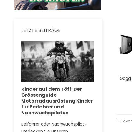
LETZTE BEITRÄGE
Goggl
Kinder auf dem Töff: Der
Gore-Tex
egeln
Grössenguide
Motorradau
Motorradausrüstung Kinder
komplette D
für Beifahrer und
Technologie
Nachwuchspiloten
Strasse ve
1 - 12 vo
Beifahrer oder Nachwuchspilot?
Tauchen Sie ei
es der
Entdecken Sie unseren
Gore-Tex Mot