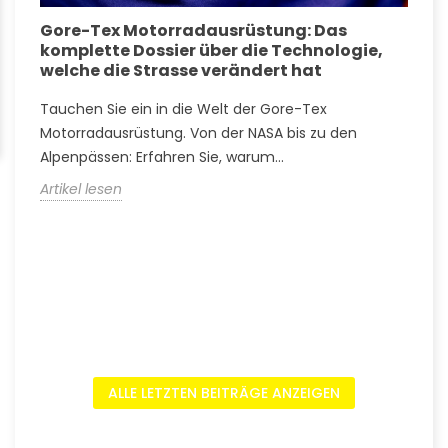
Gore-Tex Motorradausrüstung: Das
A
komplette Dossier über die Technologie,
S
welche die Strasse verändert hat
Tauchen Sie ein in die Welt der Gore-Tex
A
Motorradausrüstung. Von der NASA bis zu den
A
Alpenpässen: Erfahren Sie, warum...
V
Artikel lesen
A
ALLE LETZTEN BEITRÄGE ANZEIGEN