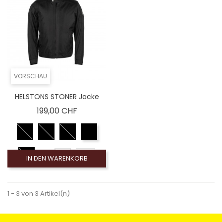
VORSCHAU
HELSTONS STONER Jacke
Preis
199,00 CHF
M
2XL
IN DEN WARENKORB
XL
4XL
L
3XL
1 - 3 von 3 Artikel(n)