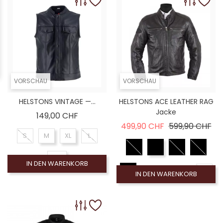
VORSCHAU
VORSCHAU
HELSTONS VINTAGE —...
HELSTONS ACE LEATHER RAG
Jacke
Preis
149,00 CHF
Verkaufspreis
Pre
499,90 CHF
599,90 CHF
S
M
XL
L
2XL
IN DEN WARENKORB
XL
IN DEN WARENKORB
2XL