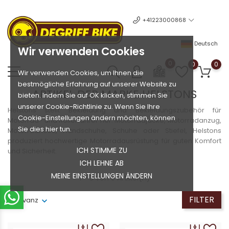
+41223000868
Deutsch
Wir verwenden Cookies
0
0
0
Wir verwenden Cookies, um Ihnen die
bestmögliche Erfahrung auf unserer Website zu
ARTIKEL DER MARKE HELSTONS
bieten. Indem Sie auf OK klicken, stimmen Sie
unserer Cookie-Richtlinie zu. Wenn Sie Ihre
Helstons stellt Bekleidung und Bekleidungszubehör für
Cookie-Einstellungen ändern möchten, können
Motorrad- und Rollerfahrer her. Motorradjacke, Motorradanzug,
Sie dies hier tun.
Motorradhose, Handschuhe, Schuhe oder Stiefel, Helstons
produziert hochwertige Motorradausrüstung für guten Komfort
ICH STIMME ZU
und Sicherheit.
ICH LEHNE AB
MEINE EINSTELLUNGEN ÄNDERN
1 - 3 von 3 Artikel(n)
FILTER
Relevanz