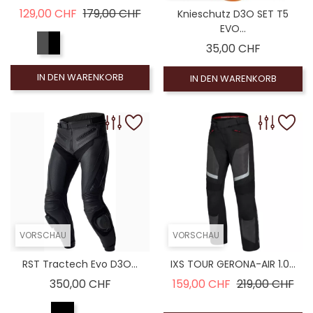
Verkaufspreis
Preis
129,00 CHF
179,00 CHF
Knieschutz D3O SET T5
EVO...
Preis
35,00 CHF
IN DEN WARENKORB
IN DEN WARENKORB
VORSCHAU
VORSCHAU
RST Tractech Evo D3O...
IXS TOUR GERONA-AIR 1.0...
Preis
Verkaufspreis
Pre
350,00 CHF
159,00 CHF
219,00 CHF