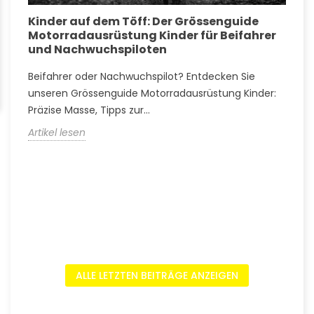
Kinder auf dem Töff: Der Grössenguide
G
Motorradausrüstung Kinder für Beifahrer
k
und Nachwuchspiloten
w
Beifahrer oder Nachwuchspilot? Entdecken Sie
T
s
unseren Grössenguide Motorradausrüstung Kinder:
M
Präzise Masse, Tipps zur...
A
Artikel lesen
A
ALLE LETZTEN BEITRÄGE ANZEIGEN