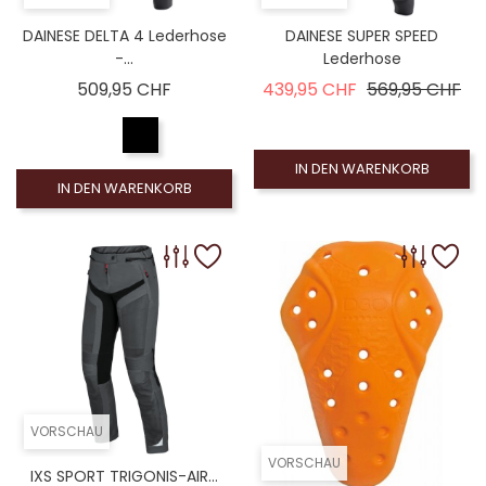
DAINESE DELTA 4 Lederhose
DAINESE SUPER SPEED
-...
Lederhose
Preis
Verkaufspreis
Pre
509,95 CHF
439,95 CHF
569,95 CHF
IN DEN WARENKORB
IN DEN WARENKORB
VORSCHAU
VORSCHAU
IXS SPORT TRIGONIS-AIR...