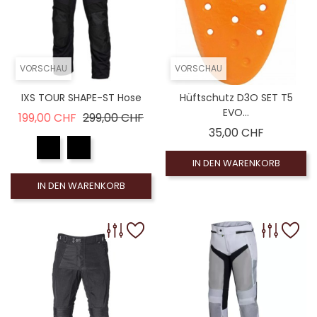
VORSCHAU
VORSCHAU
IXS TOUR SHAPE-ST Hose
Hüftschutz D3O SET T5
EVO...
Verkaufspreis
Preis
199,00 CHF
299,00 CHF
Preis
35,00 CHF
IN DEN WARENKORB
IN DEN WARENKORB