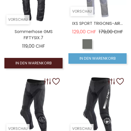
VORSCHAU
VORSCHAU
IXS SPORT TRIGONIS-AIR...
Verkaufspreis
Pre
129,00 CHF
179,00 CHF
Sommerhose GMS
FIFTYSIX.7
Preis
119,00 CHF
IN DEN WARENKORB
IN DEN WARENKORB
VORSCHAU
VORSCHAU