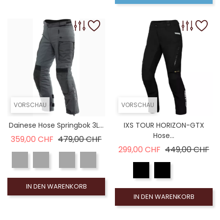
VORSCHAU
VORSCHAU
Dainese Hose Springbok 3L...
IXS TOUR HORIZON-GTX
Hose...
Verkaufspreis
Preis
359,00 CHF
479,00 CHF
Verkaufspreis
Pre
299,00 CHF
449,00 CHF
IN DEN WARENKORB
IN DEN WARENKORB