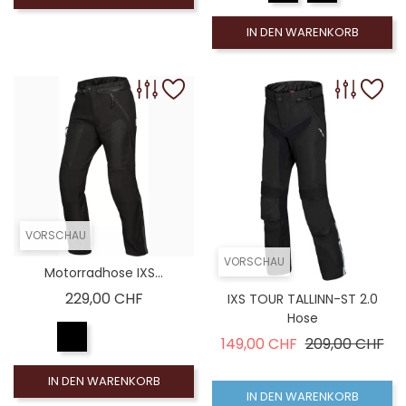
IN DEN WARENKORB
VORSCHAU
VORSCHAU
Motorradhose IXS...
Preis
229,00 CHF
IXS TOUR TALLINN-ST 2.0
Hose
Verkaufspreis
Pre
149,00 CHF
209,00 CHF
IN DEN WARENKORB
IN DEN WARENKORB