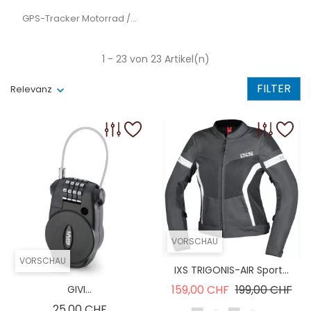
GPS-Tracker Motorrad /...
1 - 23 von 23 Artikel(n)
FILTER
Relevanz
VORSCHAU
VORSCHAU
IXS TRIGONIS-AIR Sport...
Verkaufspreis
Pre
159,00 CHF
199,00 CHF
GIVI...
Preis
25,00 CHF