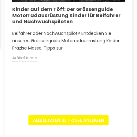
Kinder auf dem Töff: Der Grössenguide
G
Motorradausrüstung Kinder für Beifahrer
k
und Nachwuchspiloten
w
Beifahrer oder Nachwuchspilot? Entdecken Sie
T
s
unseren Grössenguide Motorradausrüstung Kinder:
M
Präzise Masse, Tipps zur...
A
Artikel lesen
A
ALLE LETZTEN BEITRÄGE ANZEIGEN