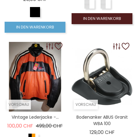
IN DEN WARENKORB
IN DEN WARENKORB
VORSCHAU
VORSCHAU
Vintage Lederjacke -...
Bodenanker ABUS Granit
WBA 100
Verkaufspreis
Preis
100,00 CHF
499,00 CHF
Preis
129,00 CHF