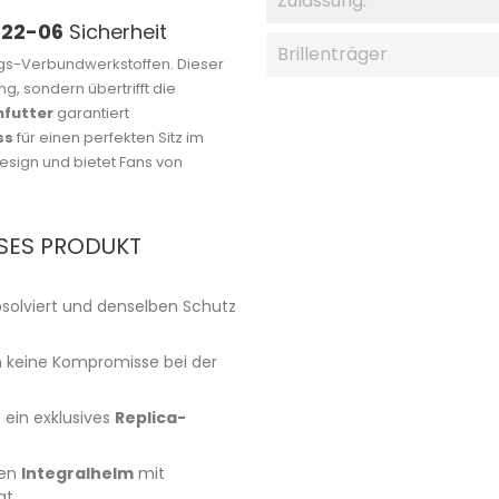
Zulassung:
E22-06
Sicherheit
Brillenträger
ngs-Verbundwerkstoffen. Dieser
, sondern übertrifft die
nfutter
garantiert
ss
für einen perfekten Sitz im
esign und bietet Fans von
SES PRODUKT
solviert und denselben Schutz
n keine Kompromisse bei der
e ein exklusives
Replica-
gen
Integralhelm
mit
gt.