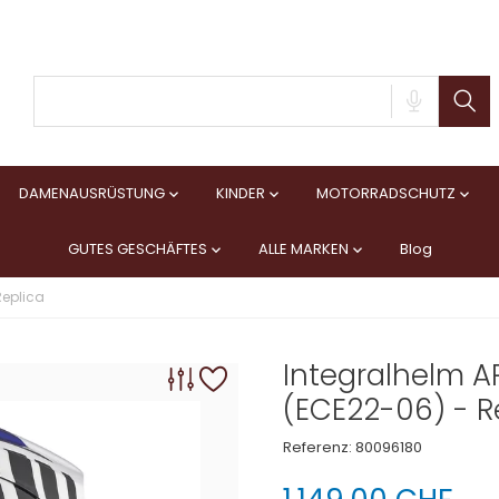
DAMENAUSRÜSTUNG
KINDER
MOTORRADSCHUTZ



GUTES GESCHÄFTES
ALLE MARKEN
Blog


Replica
Integralhelm A
(ECE22-06) - R
Referenz:
80096180