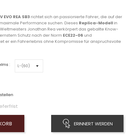
V EVO REA SB3
richtet sich an passionierte Fahrer, die auf der
 maximale Performance suchen. Dieses
Replica-Modell
in
Weltmeisters Jonathan Rea verkörpert das geballte Know-
dernstem Schutz nach der Norm
ECE22-06
und
et er ein Fahrerlebnis ohne Kompromisse für anspruchsvolle
lms :
stellen
eferfrist
NKORB
ERINNERT WERDEN