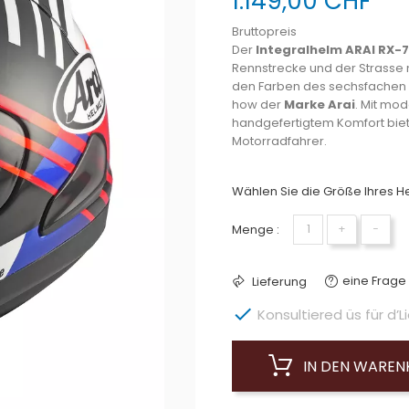
1.149,00 CHF
Bruttopreis
Der
Integralhelm ARAI RX-7
Rennstrecke und der Strasse
den Farben des sechsfachen 
how der
Marke Arai
. Mit mo
handgefertigtem Komfort biet
Motorradfahrer.
Wählen Sie die Größe Ihres He
Menge :
+
−
eine Frage 
Lieferung

Konsultiered üs für d’Li
IN DEN WARE