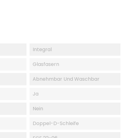
Integral
Glasfasern
Abnehmbar Und Waschbar
Ja
:
Nein
Doppel-D-Schleife