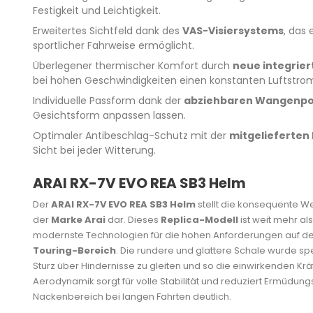
Festigkeit und Leichtigkeit.
Erweitertes Sichtfeld dank des
VAS-Visiersystems
, das 
sportlicher Fahrweise ermöglicht.
Überlegener thermischer Komfort durch
neue integrier
bei hohen Geschwindigkeiten einen konstanten Luftstrom
Individuelle Passform dank der
abziehbaren Wangenpo
Gesichtsform anpassen lassen.
Optimaler Antibeschlag-Schutz mit der
mitgelieferten 
Sicht bei jeder Witterung.
ARAI RX-7V EVO REA SB3 Helm
Der
ARAI RX-7V EVO REA SB3 Helm
stellt die konsequente We
der
Marke Arai
dar. Dieses
Replica-Modell
ist weit mehr als
modernste Technologien für die hohen Anforderungen auf d
Touring-Bereich
. Die rundere und glattere Schale wurde spe
Sturz über Hindernisse zu gleiten und so die einwirkenden Krä
Aerodynamik sorgt für volle Stabilität und reduziert Ermüdu
Nackenbereich bei langen Fahrten deutlich.