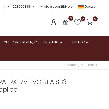
Deutsch
+41223000868
info@degriffbike.ch
0
0
0
SCHUTZ VOR REGEN, KÄLTE UND HEIßE
ZUBEHÖR


vorherigen
nah
chevron_left
chevron_right
RAI RX-7V EVO REA SB3
eplica