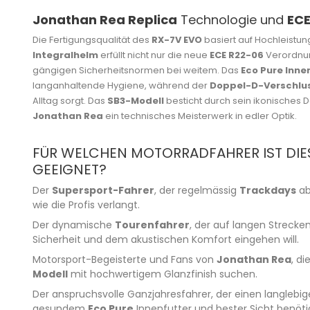
Jonathan Rea Replica
Technologie und
EC
Die Fertigungsqualität des
RX-7V EVO
basiert auf Hochleistu
Integralhelm
erfüllt nicht nur die neue
ECE R22-06
Verordnung
gängigen Sicherheitsnormen bei weitem. Das
Eco Pure Inne
langanhaltende Hygiene, während der
Doppel-D-Verschlu
Alltag sorgt. Das
SB3-Modell
besticht durch sein ikonisches D
Jonathan Rea
ein technisches Meisterwerk in edler Optik.
FÜR WELCHEN MOTORRADFAHRER IST DIE
GEEIGNET?
Der
Supersport-Fahrer
, der regelmässig
Trackdays
ab
wie die Profis verlangt.
Der dynamische
Tourenfahrer
, der auf langen Strecke
Sicherheit und dem akustischen Komfort eingehen will.
Motorsport-Begeisterte und Fans von
Jonathan Rea
, di
Modell
mit hochwertigem Glanzfinish suchen.
Der anspruchsvolle Ganzjahresfahrer, der einen langlebi
gesundem
Eco Pure
Innenfutter und bester Sicht benöti