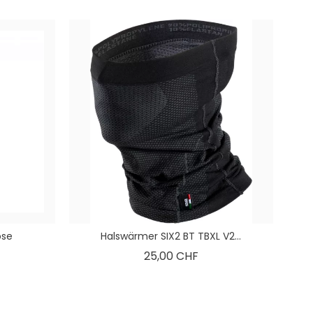
ose
Halswärmer SIX2 BT TBXL V2...
is
Preis
25,00 CHF