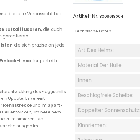
eine bessere Voraussicht bei
Artikel-Nr.
8009618004
te Luftdiffusoren
, die auch
Technische Daten
 garantieren.
lster
, die sich präzise an jede
Art Des Helms:
Pinlock-Linse
für perfekte
Material Der Hülle:
Innen:
iterentwicklung des Flaggschiffs
Beschlagfreie Scheibe:
 ein Update: Es vereint
er
Rennstrecke
und im
Sport-
Doppelter Sonnenschutz
ziell entwickelt, um bei einem
fte zu minimieren. Die
Kinnriemen:
ngserscheinungen im