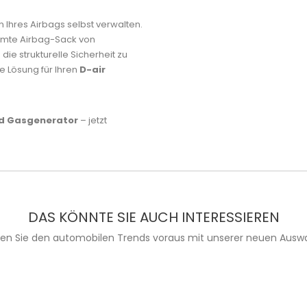
 Ihres Airbags selbst verwalten.
samte Airbag-Sack von
ie strukturelle Sicherheit zu
te Lösung für Ihren
D-air
ld Gasgenerator
– jetzt
DAS KÖNNTE SIE AUCH INTERESSIEREN
ien Sie den automobilen Trends voraus mit unserer neuen Auswa