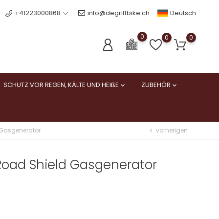
Deutsch
+41223000868
info@degriffbike.ch
0
0
0
SCHUTZ VOR REGEN, KÄLTE UND HEIßE
ZUBEHÖR


vorherigen
 Gasgenerator
chevron_left
Road Shield Gasgenerator