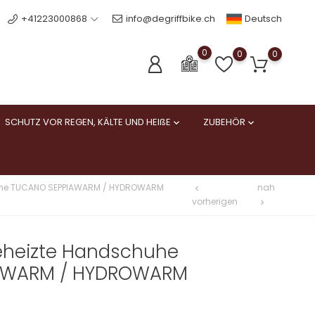
Deutsch
+41223000868
info@degriffbike.ch
0
0
0
SCHUTZ VOR REGEN, KÄLTE UND HEIßE
ZUBEHÖR


chuhe TUCANO SEPPIAWARM / HYDROWARM
nah
chevron_left
vorherigen
chevron_right
beheizte Handschuhe
AWARM / HYDROWARM