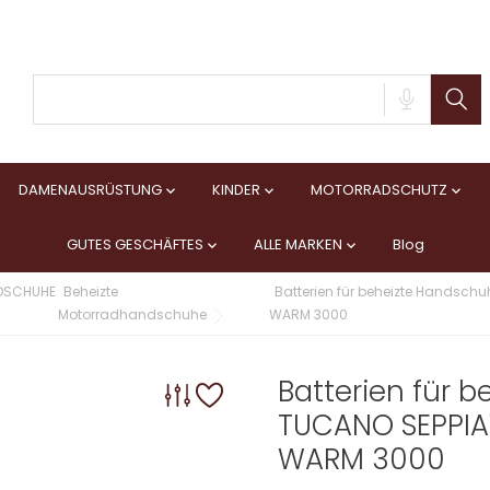
DAMENAUSRÜSTUNG
KINDER
MOTORRADSCHUTZ



GUTES GESCHÄFTES
ALLE MARKEN
Blog


DSCHUHE
Beheizte
Batterien für beheizte Hands
Motorradhandschuhe
WARM 3000
Batterien für 
TUCANO SEPPI
WARM 3000