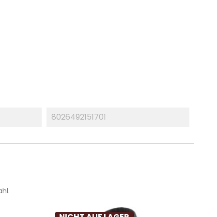
8026492151701
hl.
NICHT AUF LAGER