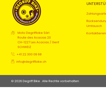
UNTERSTÜ
Zahlungsart
Rücksendun
Umtausch
Moto Degriffbike Sàrl
Kontaktieren
Route des Acacias 20
CH-1227 Les Acacias / Genf
SCHWEIZ
+41.22.300 08 68
info@degriffbike.ch
© 2026 Degriff Bike . Alle Rechte vorbehalten