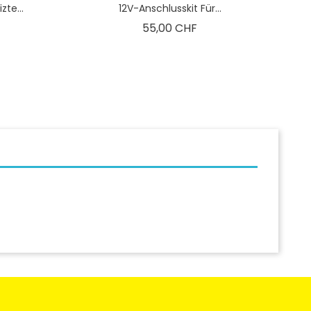
te...
12V-Anschlusskit Für...
is
Preis
55,00 CHF