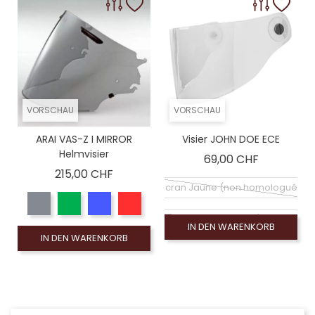
VORSCHAU
VORSCHAU
ARAI VAS-Z I MIRROR
Visier JOHN DOE ECE
Helmvisier
Preis
69,00 CHF
Preis
215,00 CHF
Ecran Jaune (non homologué)
Silberner Spiegelbildschirm (non homol
IN DEN WARENKORB
IN DEN WARENKORB
Écran bleu argent mirroir (non homolo
Écran argent orange miroir (non homol
Écran miroir arc-en-ciel (non homolog