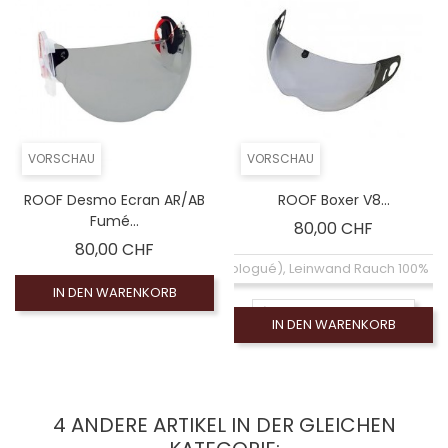
VORSCHAU
VORSCHAU
ROOF Desmo Ecran AR/AB
ROOF Boxer V8...
Fumé...
Preis
80,00 CHF
Preis
80,00 CHF
Coloré (non homologué), Leinwand Rauch 100% (
IN DEN WARENKORB
Écran claire anti-buée
IN DEN WARENKORB
Coloré (non homologué), Rauchschirm 50% (no
Coloré (non homologué), Silberner Spiegelbildschi
4 ANDERE ARTIKEL IN DER GLEICHEN