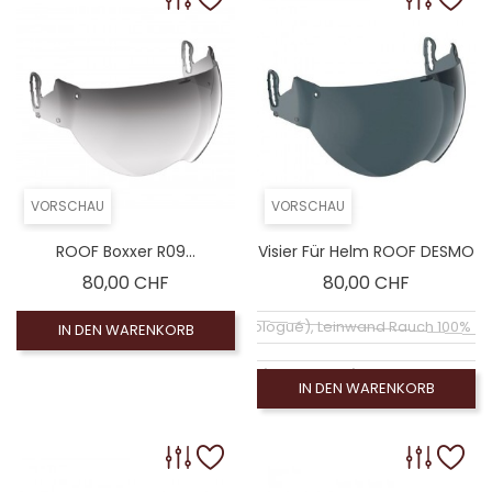
VORSCHAU
VORSCHAU
ROOF Boxxer R09...
Visier Für Helm ROOF DESMO
Preis
Preis
80,00 CHF
80,00 CHF
Coloré (non homologué), Leinwand Rauch 100% (
IN DEN WARENKORB
Klarer Bildschirm (homologué), Visiére homolog
IN DEN WARENKORB
Coloré (non homologué), Silberner Spiegelbildschi
Coloré (non homologué), Rauchschirm 50% (no