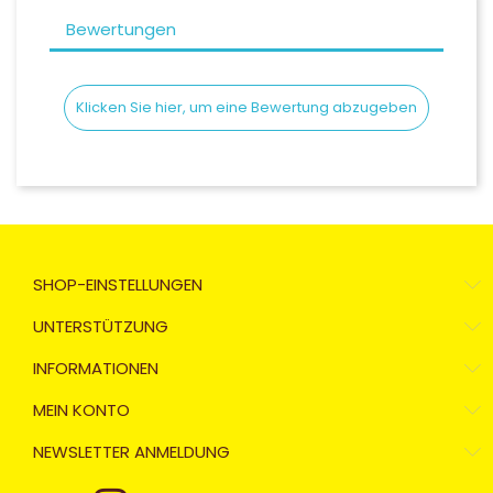
Bewertungen
Écran fumée foncée (non homologué
Écran miroir argent violet (non homolo
Klicken Sie hier, um eine Bewertung abzugeben
Écran miroir lime argenté (non homolo
Écran claire (homologué)
SHOP-EINSTELLUNGEN
UNTERSTÜTZUNG
INFORMATIONEN
MEIN KONTO
NEWSLETTER ANMELDUNG