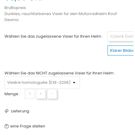
Bruttopreis
Dunkles, rauchfarbenes Visier für den Motorradhelm Roof
Desmo.
Wählen Sie das zugelassene Visier für Ihren Helm :
Coloré (no
Klarer Bild
Wählen Sie das NICHT zugelassene Visier für Ihren Helm :
Menge :
+
−
Lieferung
eine Frage stellen