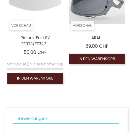
VORSCHAU
VORSCHAU
Pinlock Für LS2
ARAI...
FF323/FF327...
Preis
89,00 CHF
Preis
50,00 CHF
IN DEN WARENKORB
air (homologué), Visiére homologuée (EXE-2206)
IN DEN WARENKORB
Bewertungen