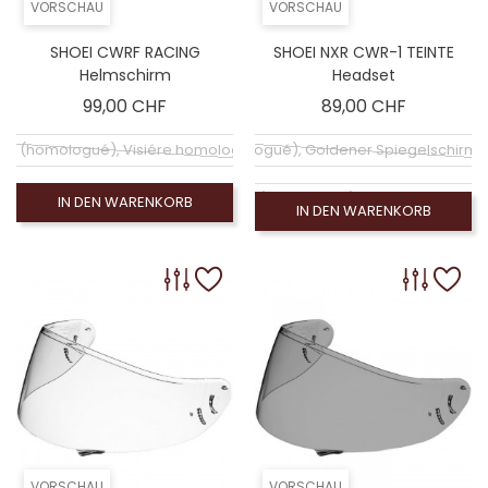
VORSCHAU
VORSCHAU
SHOEI CWRF RACING
SHOEI NXR CWR-1 TEINTE
Helmschirm
Headset
Preis
Preis
99,00 CHF
89,00 CHF
hirm (homologué), Visiére homologuée (EXE-2206)
Coloré (non homologué), Goldener Spiegelschirm
Klarer Bildschirm (homologué), Visiére homolog
IN DEN WARENKORB
IN DEN WARENKORB
Coloré (non homologué), Leinwand Rauch 100% (
Coloré (non homologué), Silberner Spiegelbildschi
Coloré (non homologué), Écran fumé Claire (n
Coloré (non homologué), Blauer Spiegelbildschirm
Ecran Photochromique (non homolog
VORSCHAU
VORSCHAU