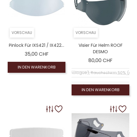
VORSCHAU
VORSCHAU
Pinlock Für IXS421 / IX422...
Visier Für Helm ROOF
DESMO
Preis
35,00 CHF
Preis
80,00 CHF
IN DEN WARENKORB
Coloré (non homologué), Rauchschirm 50% (no
Coloré (non homologué), Leinwand Rauch 100% (
IN DEN WARENKORB
Klarer Bildschirm (homologué), Visiére homologu
Coloré (non homologué), Silberner Spiegelbildschir