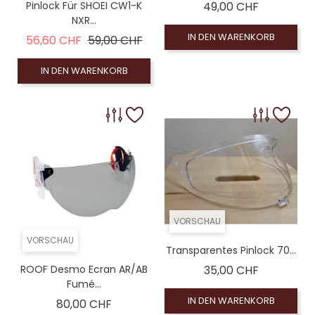
Preis
Pinlock Für SHOEI CW1-K
49,00 CHF
NXR...
IN DEN WARENKORB
Verkaufspreis
Preis
56,60 CHF
59,00 CHF
IN DEN WARENKORB
VORSCHAU
VORSCHAU
Transparentes Pinlock 70...
Preis
ROOF Desmo Ecran AR/AB
35,00 CHF
Fumé...
IN DEN WARENKORB
Preis
80,00 CHF