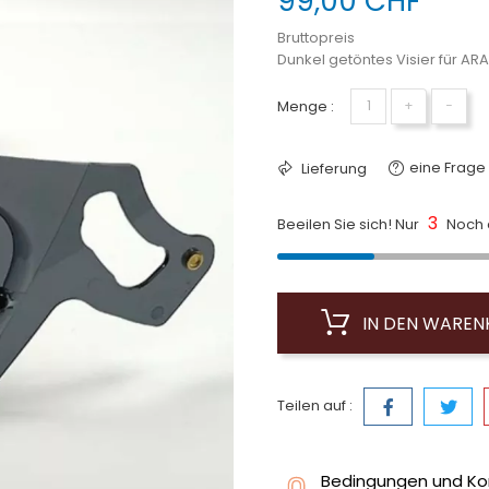
99,00 CHF
Bruttopreis
Dunkel getöntes Visier für A
Menge :
+
−
eine Frage 
Lieferung
3
Beeilen Sie sich! Nur
Noch a
IN DEN WARE
Teilen auf :
Bedingungen und Ko