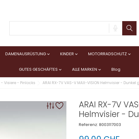
DAMENAUSRÜSTUNG
KINDER
MOTORRADSCHUTZ



GUTES GESCHÄFTES
ALLE MARKEN
Blog


- Visiere - Pinlocks
ARAI RX-7V VAS-V MAX-VISION Helmvisier - Dunkel 
ARAI RX-7V VA
Helmvisier - D
Referenz:
8003117003