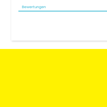
Bewertungen
Zahlungsart
Rücksendun
Umtausch
Moto Degriffbike Sàrl
Kontaktieren
Route des Acacias 20
CH-1227 Les Acacias / Genf