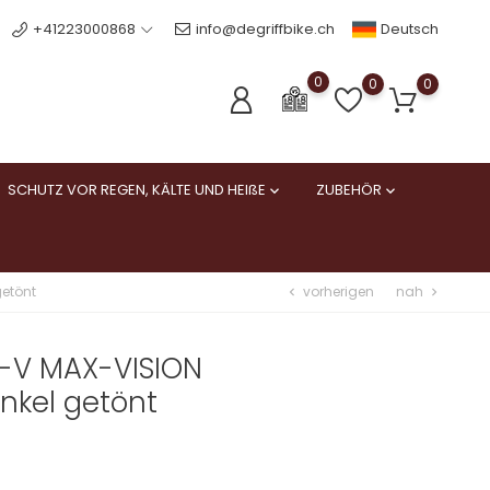
Deutsch
+41223000868
info@degriffbike.ch
0
0
0
SCHUTZ VOR REGEN, KÄLTE UND HEIßE
ZUBEHÖR


vorherigen
nah
getönt
chevron_left
chevron_right
S-V MAX-VISION
unkel getönt