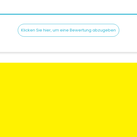
Klicken Sie hier, um eine Bewertung abzugeben
en
Rechtliche Informationen
Mein Konto
gen und
Bedingungen und
Meine Bestellun
Konditionen
Meine Adresse
 Sie uns
Versand & lieferung
Meine Informati
Wer sind Wir