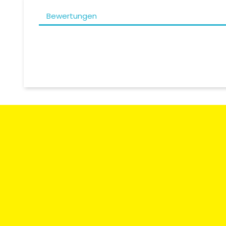
Bewertungen
Zahlungsart
Rücksendun
Umtausch
Moto Degriffbike Sàrl
Kontaktieren
Route des Acacias 20
CH-1227 Les Acacias / Genf