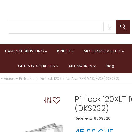
DAMENAUSRÜSTUNG
KINDER
MOTORRADSCHUTZ



GUTES GESCHÄFTES
ALLE MARKEN
Blog


- Visiere - Pinlocks
Pinlock 120XLT für Arai SZR VAS/EVO (DKS232)
Pinlock 120XLT 
(DKS232)
Referenz:
8009326