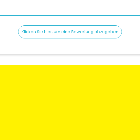
Klicken Sie hier, um eine Bewertung abzugeben
en
Rechtliche Informationen
Mein Konto
gen und
Bedingungen und
Meine Bestellun
Konditionen
Meine Adresse
 Sie uns
Versand & lieferung
Meine Informati
Wer sind Wir