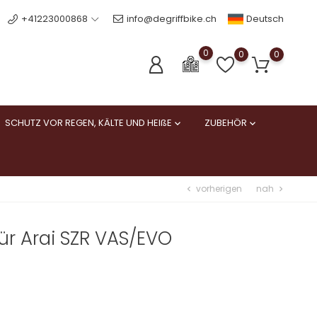
Deutsch
+41223000868
info@degriffbike.ch
0
0
0
SCHUTZ VOR REGEN, KÄLTE UND HEIßE
ZUBEHÖR


vorherigen
nah
chevron_left
chevron_right
für Arai SZR VAS/EVO