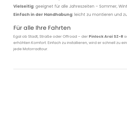
Vielseitig
: geeignet für alle Jahreszeiten – Sommer, Wi
Einfach in der Handhabung
: leicht zu montieren und z
Für alle Ihre Fahrten
Egal ob Stadt, Straße oder Offroad – der
Pinlock Arai SZ-R
s
erhöhten Komfort. Einfach zu installieren, wird er schnell zu 
jede Motorradtour.