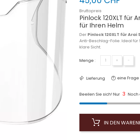
45,00 CHF
Bruttopreis
Pinlock 120XLT für 
für Ihren Helm
Der
Pinlock 120XLT für Arai
Anti-Beschlag-Folie. Ideal für
klare Sicht.
Menge :
+
−
eine Frage 
Lieferung
3
Beeilen Sie sich! Nur
Noch a
IN DEN WARE