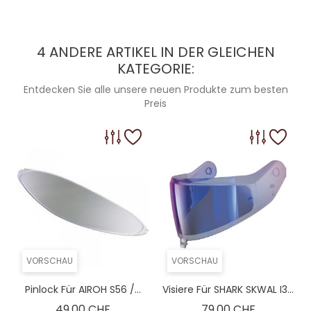
L-(60)
L-(60)
L-(60)
XL-(61)
4 ANDERE ARTIKEL IN DER GLEICHEN
KATEGORIE:
XL-(61)
XL-(61)
Entdecken Sie alle unsere neuen Produkte zum besten
Preis
2XL-(63)
2XL-(63)
2XL-(63)
XS-(54)
XS-(54)
XS-(54)
S-(56)
S-(56)
S-(56)
M-(58)
M-(58)
M-(58)
VORSCHAU
VORSCHAU
Pinlock Für AIROH S56 /...
Visiere Für SHARK SKWAL I3...
Preis
Preis
49,00 CHF
79,00 CHF