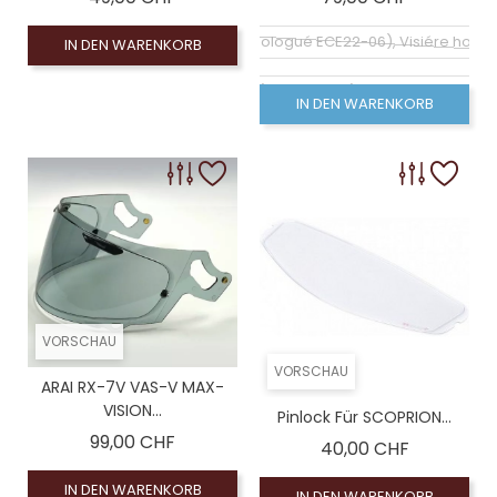
Ecran miror rose (homologué ECE22-06), Visiére hom
IN DEN WARENKORB
Klarer Bildschirm (homologué), Visiére homologu
IN DEN WARENKORB
Ecran miror bleu (homologué ECE22-06), Visiére hom
Ecran semi teinté 40/50% (homologué ECE22-06), Visiére
Ecran miror rouge (homologué ECE22-06), Visiére hom
Coloré (non homologué), Leinwand Rauch 100% (
VORSCHAU
VORSCHAU
ARAI RX-7V VAS-V MAX-
VISION...
Pinlock Für SCOPRION...
Preis
99,00 CHF
Preis
40,00 CHF
IN DEN WARENKORB
IN DEN WARENKORB