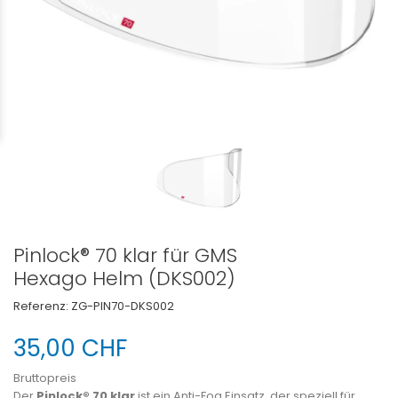
Pinlock® 70 klar für GMS
Hexago Helm (DKS002)
Referenz:
ZG-PIN70-DKS002
35,00 CHF
Bruttopreis
Der
Pinlock® 70 klar
ist ein Anti-Fog Einsatz, der speziell für