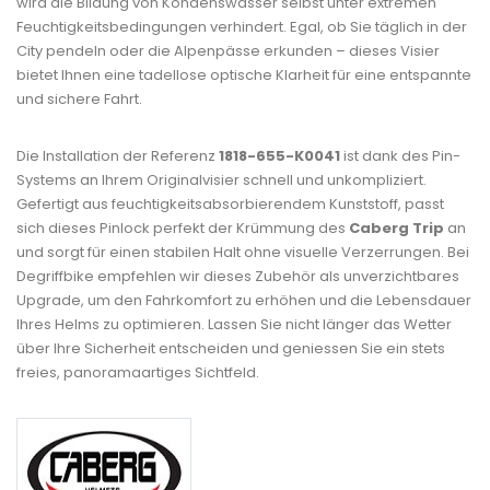
wird die Bildung von Kondenswasser selbst unter extremen
Feuchtigkeitsbedingungen verhindert. Egal, ob Sie täglich in der
City pendeln oder die Alpenpässe erkunden – dieses Visier
bietet Ihnen eine tadellose optische Klarheit für eine entspannte
und sichere Fahrt.
Die Installation der Referenz
1818-655-K0041
ist dank des Pin-
Systems an Ihrem Originalvisier schnell und unkompliziert.
Gefertigt aus feuchtigkeitsabsorbierendem Kunststoff, passt
sich dieses Pinlock perfekt der Krümmung des
Caberg Trip
an
und sorgt für einen stabilen Halt ohne visuelle Verzerrungen. Bei
Degriffbike empfehlen wir dieses Zubehör als unverzichtbares
Upgrade, um den Fahrkomfort zu erhöhen und die Lebensdauer
Ihres Helms zu optimieren. Lassen Sie nicht länger das Wetter
über Ihre Sicherheit entscheiden und geniessen Sie ein stets
freies, panoramaartiges Sichtfeld.