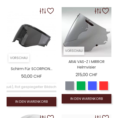
VORSCHAU
VORSCHAU
ARAI VAS-Z I MIRROR
Helmvisier
Schirm Für SCORPION...
Preis
215,00 CHF
Preis
50,00 CHF
logué), Rot gespiegelter Bildschirm (non homologué)
 homologué), Rauchschirm 50% (non homologué)
IN DEN WARENKORB
IN DEN WARENKORB
ologué), Blauer Spiegelbildschirm (non homologué)