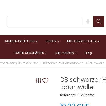
DAMENAUSRÜSTUNG
KINDER
MOTORRADSCHUTZ



GUTES GESCHÄFTES
ALLE MARKEN
Blog


urmhauben / Brustschützer
DB schwarzer Halswärmer aus Baumwolle
DB schwarzer 
Baumwolle
Referenz:
DBTdCcoton