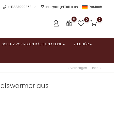
Deutsch
+41223000868
info@degriffbike.ch
0
0
0
SCHUTZ VOR REGEN, KÄLTE UND HEIßE
ZUBEHÖR


vorherigen
nah
chevron_left
chevron_right
Halswärmer aus