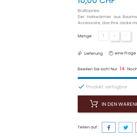
10,00 CHF
Bruttopreis
Der Halswärmer aus Baumwoll
Accessoire, das Ihre Jacke m
Menge :
+
−
eine Frage 
Lieferung
14
Beeilen Sie sich! Nur
Noch 

Produkt verfügbar
IN DEN WARE
Teilen auf :