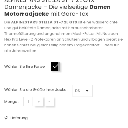
ALPINESTARS STELLA ST-7 2L GTX
Damenjacke – Die vielseitige
Damen
Motorradjacke
mit Gore-Tex
Die
ALPINESTARS STELLA ST-7 2L GTX
ist eine wasserdichte
und gut belüftete Damenjacke mit herausnehmbarer
Thermofütterung und angenehmem Mesh-Futter. Mit Nucleon
Flex Pro Level-2 Protektoren an Schultern und Ellbogen bietet sie
hohen Schutz bei gleichzeitig hohem Tragekomfort – ideal für
alle Jahreszeiten.
Wählen Sie Ihre Farbe :
Schwarz-Grau-Blau
Wählen Sie die Größe Ihrer Jacke :
Menge :
+
−
Lieferung