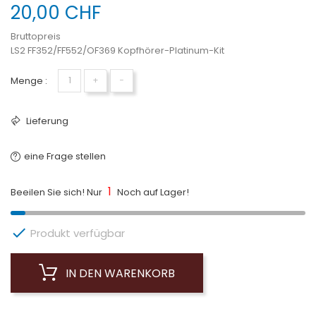
20,00 CHF
Bruttopreis
LS2 FF352/FF552/OF369 Kopfhörer-Platinum-Kit
Menge :
+
−
Lieferung
eine Frage stellen
1
Beeilen Sie sich! Nur
Noch auf Lager!

Produkt verfügbar
IN DEN WARENKORB