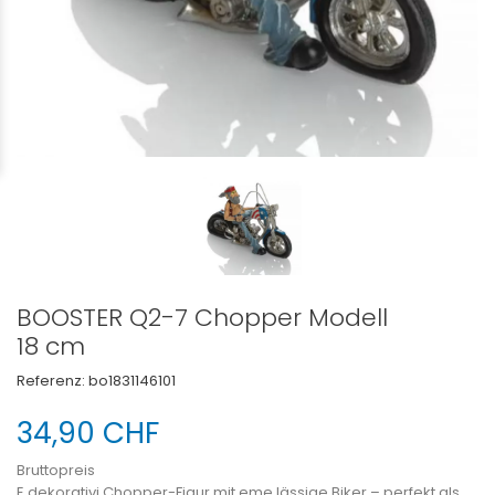
BOOSTER Q2-7 Chopper Modell
18 cm
Referenz:
bo1831146101
34,90 CHF
Bruttopreis
E dekorativi Chopper-Figur mit eme lässige Biker – perfekt als