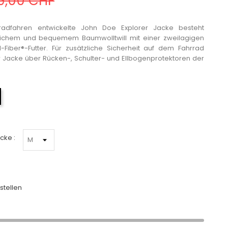
9,00 CHF
rradfahren entwickelte John Doe Explorer Jacke besteht
weichem und bequemem Baumwolltwill mit einer zweilagigen
-Fiber®-Futter. Für zusätzliche Sicherheit auf dem Fahrrad
r Jacke über Rücken-, Schulter- und Ellbogenprotektoren der
Schwarz
cke :
stellen