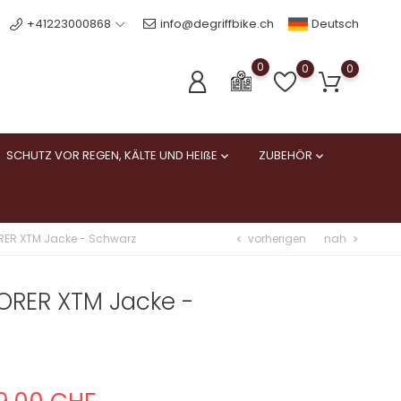
Deutsch
+41223000868
info@degriffbike.ch
0
0
0
SCHUTZ VOR REGEN, KÄLTE UND HEIßE
ZUBEHÖR


vorherigen
nah
RER XTM Jacke - Schwarz
chevron_left
chevron_right
ORER XTM Jacke -