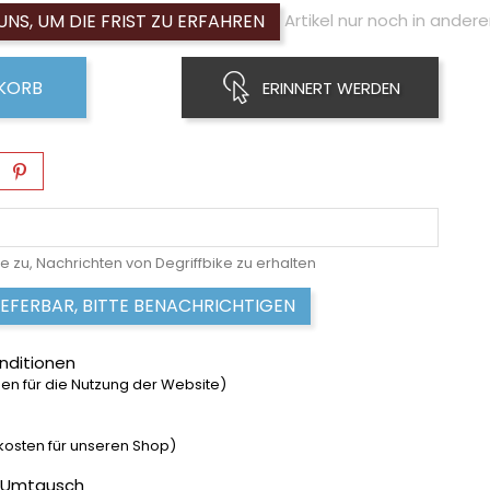
UNS, UM DIE FRIST ZU ERFAHREN
Artikel nur noch in andere
NKORB
ERINNERT WERDEN
e zu, Nachrichten von Degriffbike zu erhalten
IEFERBAR, BITTE BENACHRICHTIGEN
nditionen
n für die Nutzung der Website)
dkosten für unseren Shop)
 Umtausch