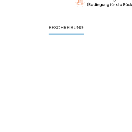
(Bedingung für die Rück
BESCHREIBUNG
Artikel-Nr.
J3001-M
Auf Lager
0 Artikel
Technische Daten
Material: