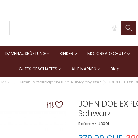
DAMENAUSRÜSTUNG
KINDER
MOTORRADSCHUTZ



GUTES GESCHÄFTES
ALLE MARKEN
Blog


JACKE
Herren-Motorradjacke für die Übergangszeit
JOHN DOE EXPLO
JOHN DOE EXPL
Schwarz
Referenz:
J3001