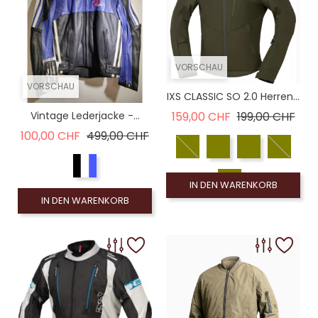
VORSCHAU
VORSCHAU
IXS CLASSIC SO 2.0 Herren...
Verkaufspreis
Prei
Vintage Lederjacke -...
159,00 CHF
199,00 CHF
Verkaufspreis
Preis
100,00 CHF
499,00 CHF
IN DEN WARENKORB
IN DEN WARENKORB