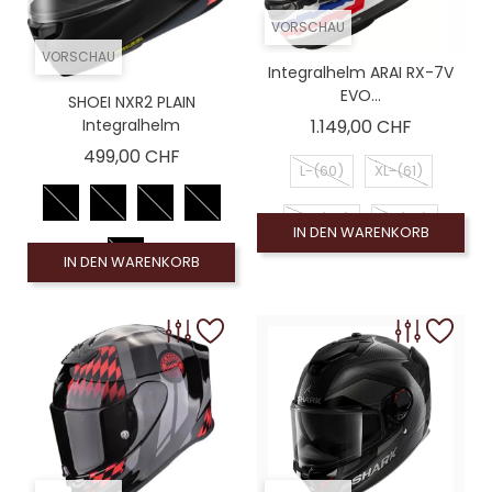
VORSCHAU
VORSCHAU
Integralhelm ARAI RX-7V
EVO...
SHOEI NXR2 PLAIN
Preis
Integralhelm
1.149,00 CHF
Preis
499,00 CHF
L-(60)
XL-(61)
XS-(54)
S-(56)
IN DEN WARENKORB
IN DEN WARENKORB
M-(58)