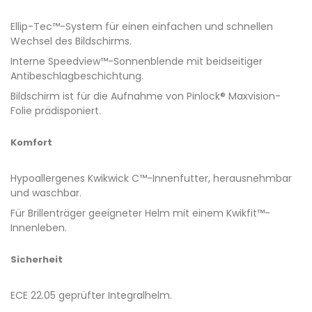
Ellip-Tec™-System für einen einfachen und schnellen
Wechsel des Bildschirms.
Interne Speedview™-Sonnenblende mit beidseitiger
Antibeschlagbeschichtung.
Bildschirm ist für die Aufnahme von Pinlock® Maxvision-
Folie prädisponiert.
Komfort
Hypoallergenes Kwikwick C™-Innenfutter, herausnehmbar
und waschbar.
Für Brillenträger geeigneter Helm mit einem Kwikfit™-
Innenleben.
Sicherheit
ECE 22.05 geprüfter Integralhelm.