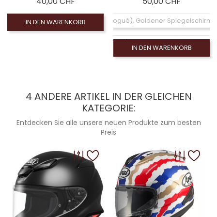
Preis
Preis
40,00 CHF
50,00 CHF
Coloré (non homologué), Goldener Spiegelschirm
IN DEN WARENKORB
Coloré (non homologué), Violetter Spiegelbildschi
IN DEN WARENKORB
Coloré (non homologué), Écran chrome (non
Coloré (non homologué), Blauer Spiegelbildschirm
4 ANDERE ARTIKEL IN DER GLEICHEN
KATEGORIE:
Coloré (non homologué), Leinwand Rauch 100% (
Entdecken Sie alle unsere neuen Produkte zum besten
Coloré (non homologué)
Preis
Coloré (non homologué)