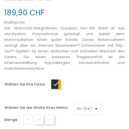
189,90 CHF
Bruttopreis
Der Motorrad-Integralhelm Scorpion Exo-491 West ist aus
sturzfestem Polycarbonat gefertigt und bietet dem
Motorradfahrer einen guten Schutz. Dieser Motorradhelm
verfügt über ein internes Speedview™-Sonnenvisier mit Ellip-
Tec™-System für einen einfachen und schnellen Wechsel des
Visiers. Für einen besseren Tragekomfort ist die
Innenausstattung hypoallergen, herausnehmbar und
maschinenwaschbar.
Wählen Sie Ihre Farbe :
Mattschwarz-Orange
Wählen Sie die Größe Ihres Helms :
Menge :
+
−