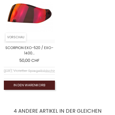
VORSCHAU
SCORPION EXO-520 / EXO-
1400...
Preis
50,00 CHF
ogué), Violetter Spiegelbildschirm (non homologué)
 homologué), Ecran Iridium or (non homologué)
IN DEN WARENKORB
ologué), Grüner Spiegelbildschirm (non homologué)
ogué), Silberner Spiegelbildschirm (non homologué)
4 ANDERE ARTIKEL IN DER GLEICHEN