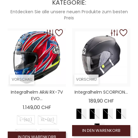
KATEGORIE:
 homologué), Rauchschirm 50% (non homologué)
Entdecken Sie alle unsere neuen Produkte zum besten
ogué), Rot gespiegelter Bildschirm (non homologué)
Preis
omologué), Leinwand Rauch 100% (non homologué)
homologué), Ecran Iridium bleu (non homologué)
VORSCHAU
VORSCHAU
Integralhelm ARAI RX-7V
Integralhelm SCORPION...
EVO...
Preis
189,90 CHF
Preis
1.149,00 CHF
L-(60)
XL-(61)
IN DEN WARENKORB
XS-(54)
S-(56)
IN DEN WARENKORB