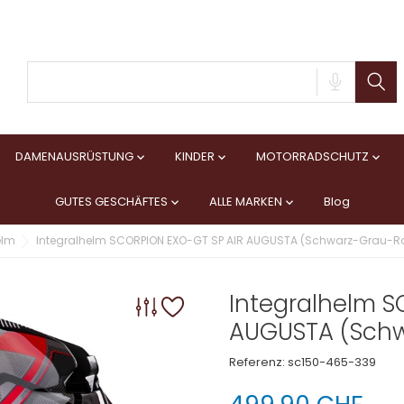
DAMENAUSRÜSTUNG
KINDER
MOTORRADSCHUTZ



GUTES GESCHÄFTES
ALLE MARKEN
Blog


elm
Integralhelm SCORPION EXO-GT SP AIR AUGUSTA (Schwarz-Grau-Ro
Integralhelm S
AUGUSTA (Schw
Referenz:
sc150-465-339