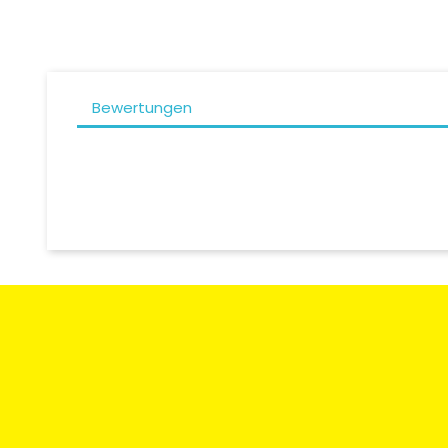
Bewertungen
Zahlungsart
Rücksendun
Umtausch