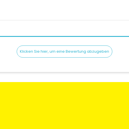
Klicken Sie hier, um eine Bewertung abzugeben
en
Rechtliche Informationen
Mein Konto
gen und
Bedingungen und
Meine Bestellun
Konditionen