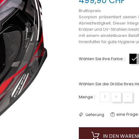
499,90 CHF
Bruttopreis
Scorpion präsentiert seinen 
Abriebfestigkeit. Dieser Inte
Kratzer und UV-Strahlen bestä
mit einem einstellbaren Be
Innenfutter für gute Hygiene 
Wählen Sie Ihre Farbe :
Wählen Sie die Größe Ihres He
Menge :
+
−
eine Frage 
Lieferung
IN DEN WARE