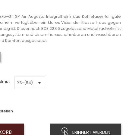
Exo-GT SP Air Augusta Integralhelm aus Kohlefaser für gute
gralhelm verfügt über ein klares Visier der Klasse 1, das gegen
ndig ist. Dieser nach ECE 22.06 zugelassene Motorradhelm ist
lüftungssystem und einem herausnehmbaren und waschbaren
und Komfort ausgestattet.
Schwarz-Grau-Rot
lms :
stellen
NKORB
ERINNERT WERDEN