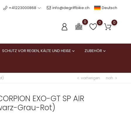
Deutsch
+41223000868
info@degriffbike.ch
0
0
0
SCHUTZ VOR REGEN, KÄLTE UND HEIßE
ZUBEHÖR


vorherigen
nah
t)
chevron_left
chevron_right
CORPION EXO-GT SP AIR
arz-Grau-Rot)