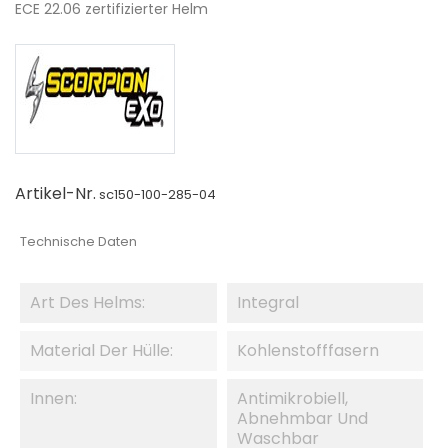
ECE 22.06 zertifizierter Helm
Artikel-Nr.
sc150-100-285-04
Technische Daten
Art Des Helms:
Integral
Material Der Hülle:
Kohlenstofffasern
Innen:
Antimikrobiell,
Abnehmbar Und
Waschbar