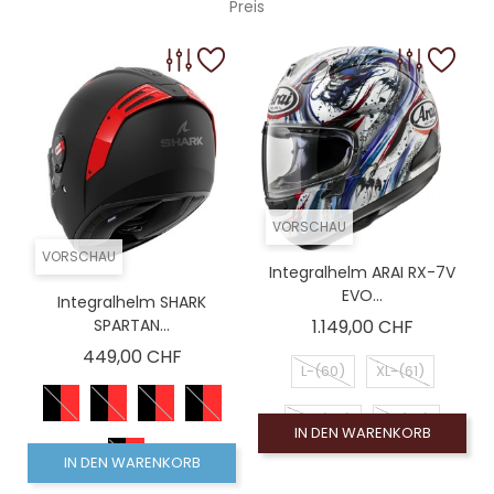
Preis
VORSCHAU
VORSCHAU
Integralhelm ARAI RX-7V
EVO...
Integralhelm SHARK
Preis
SPARTAN...
1.149,00 CHF
Preis
449,00 CHF
L-(60)
XL-(61)
XS-(54)
S-(56)
IN DEN WARENKORB
IN DEN WARENKORB
M-(58)