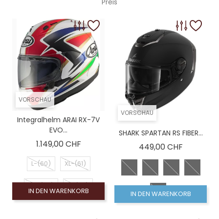
Preis
VORSCHAU
VORSCHAU
Integralhelm ARAI RX-7V
EVO...
SHARK SPARTAN RS FIBER...
Preis
1.149,00 CHF
Preis
449,00 CHF
L-(60)
XL-(61)
XS-(54)
S-(56)
IN DEN WARENKORB
IN DEN WARENKORB
M-(58)