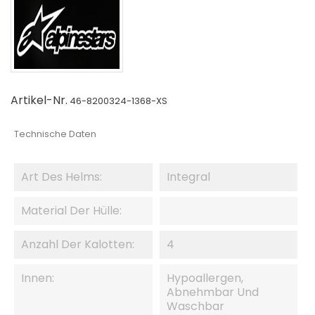
Artikel-Nr.
46-8200324-1368-XS
Technische Daten
Art Des Helms:
Integral
Material Der Hülle:
Anzahl Der Kalotten:
4
Innen:
Hypoallergen,
Abnehmbar Und
Waschbar