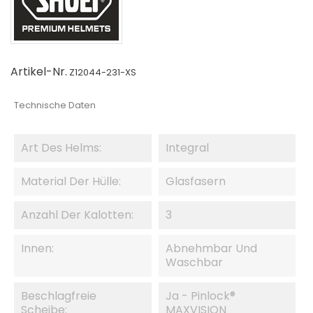
Artikel-Nr.
Z12044-231-XS
Technische Daten
Art Des Helms:
Integral
Material Der Hülle:
Glasfasern
Anzahl Der Kalotten:
3
Innen:
Abnehmbar Und
Waschbar
Beschlagfreie
Ja - Pinlock®
Scheibe:
MAXVISION