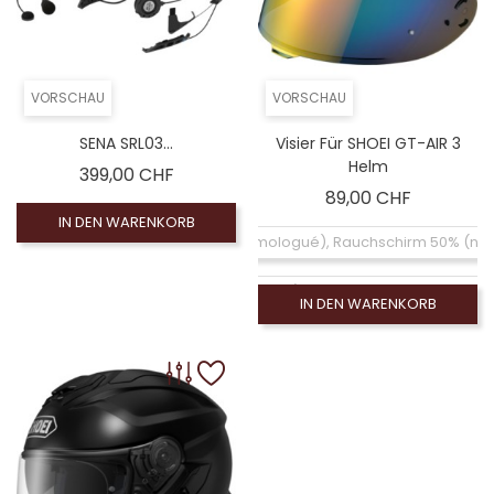
VORSCHAU
VORSCHAU
SENA SRL03...
Visier Für SHOEI GT-AIR 3
Helm
Preis
399,00 CHF
Preis
89,00 CHF
IN DEN WARENKORB
Coloré (non homologué), Rauchschirm 50% (no
Coloré (non homologué), Blauer Spiegelbildschirm
IN DEN WARENKORB
Coloré (non homologué), Silberner Spiegelbildschi
Klarer Bildschirm (homologué), Visiére homolog
Coloré (non homologué), Leinwand Rauch 100% (
Coloré (non homologué), Ecran Iridium arc-en-cie