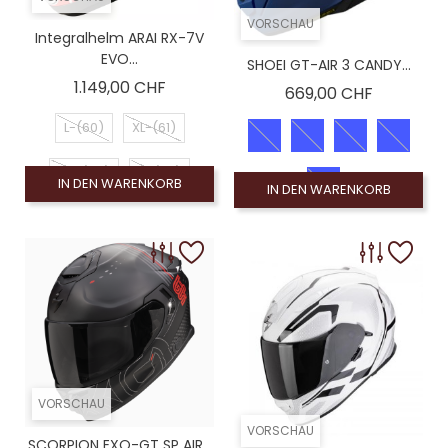
VORSCHAU
Integralhelm ARAI RX-7V
EVO...
SHOEI GT-AIR 3 CANDY...
Preis
1.149,00 CHF
Preis
669,00 CHF
L-(60)
XL-(61)
XS-(54)
S-(56)
IN DEN WARENKORB
IN DEN WARENKORB
M-(58)
VORSCHAU
VORSCHAU
SCORPION EXO-GT SP AIR...