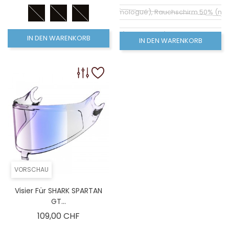
Coloré (non homologué), Rauchschirm 50% (no
Klarer Bildschirm (homologué), Visiére homolog
IN DEN WARENKORB
IN DEN WARENKORB
Coloré (non homologué), Leinwand Rauch 100% (
VORSCHAU
Visier Für SHARK SPARTAN
GT...
Preis
109,00 CHF