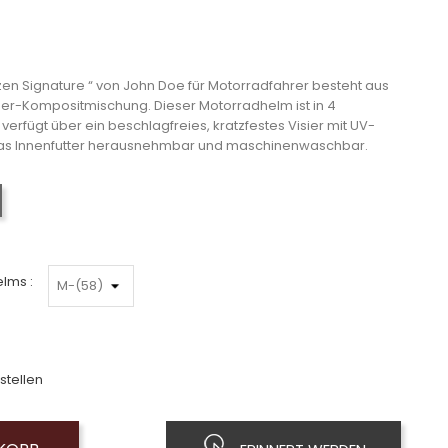
zen Signature “ von John Doe für Motorradfahrer besteht aus
ser-Kompositmischung. Dieser Motorradhelm ist in 4
erfügt über ein beschlagfreies, kratzfestes Visier mit UV-
t das Innenfutter herausnehmbar und maschinenwaschbar.
Mattschwarz
lms :
stellen