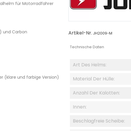
ralhelm für Motorradfahrer
P) und Carbon
Artikel-Nr.
JH2009-M
Technische Daten
Art Des Helms:
r (klare und farbige Version)
Material Der Hülle:
Anzahl Der Kalotten:
Innen:
Beschlagfreie Scheibe: