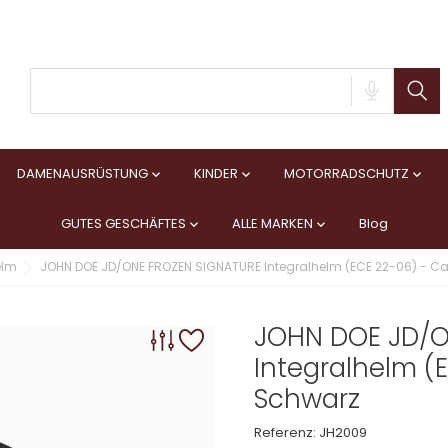
DAMENAUSRÜSTUNG
KINDER
MOTORRADSCHUTZ



GUTES GESCHÄFTES
ALLE MARKEN
Blog


elm
JOHN DOE JD/ONE FROZEN SIGNATURE Integralhelm (ECE 22-06) - C
JOHN DOE JD/O
Integralhelm (
Schwarz
Referenz:
JH2009