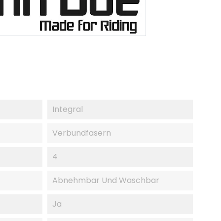
Integral
Verbundfasern
4
Abnehmbar Und Waschbar
Ja