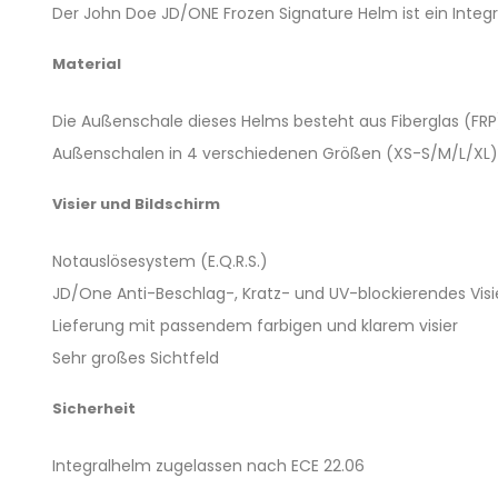
Der John Doe JD/ONE Frozen Signature Helm ist ein Integ
Material
Die Außenschale dieses Helms besteht aus Fiberglas (FR
Außenschalen in 4 verschiedenen Größen (XS-S/M/L/XL)
Visier und Bildschirm
Notauslösesystem (E.Q.R.S.)
JD/One Anti-Beschlag-, Kratz- und UV-blockierendes Visie
Lieferung mit passendem farbigen und klarem visier
Sehr großes Sichtfeld
Sicherheit
Integralhelm zugelassen nach ECE 22.06