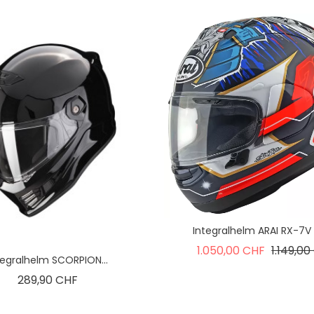
Integralhelm ARAI RX-7V 
Verkauf
1.050,00 CHF
1.149,0
tegralhelm SCORPION...
Preis
289,90 CHF