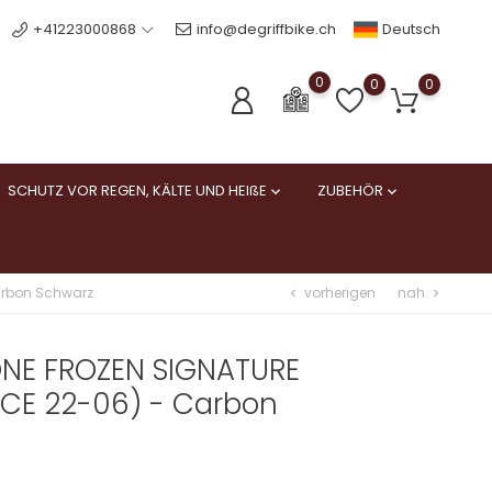
Deutsch
+41223000868
info@degriffbike.ch
0
0
0
SCHUTZ VOR REGEN, KÄLTE UND HEIßE
ZUBEHÖR


vorherigen
nah
arbon Schwarz
chevron_left
chevron_right
NE FROZEN SIGNATURE
ECE 22-06) - Carbon