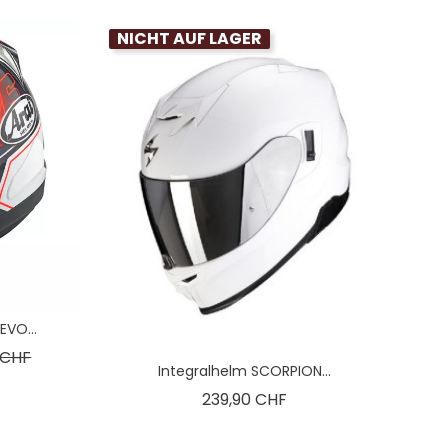
NICHT AUF LAGER
EVO...
spreis
Preis
0 CHF
Integralhelm SCORPION...
Preis
239,90 CHF