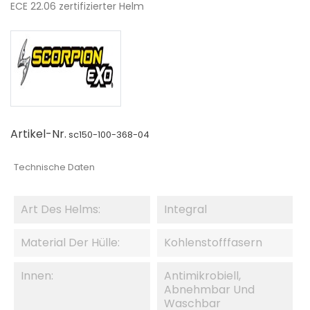
ECE 22.06 zertifizierter Helm
Artikel-Nr.
sc150-100-368-04
Technische Daten
Art Des Helms:
Integral
Material Der Hülle:
Kohlenstofffasern
Innen:
Antimikrobiell,
Abnehmbar Und
Waschbar