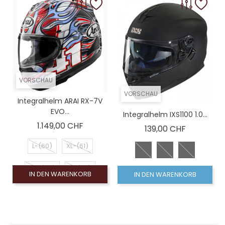
VORSCHAU
VORSCHAU
Integralhelm ARAI RX-7V
EVO...
Integralhelm IXS1100 1.0...
Preis
1.149,00 CHF
Preis
139,00 CHF
L-(60)
XL-(61)
XS-(54)
S-(56)
IN DEN WARENKORB
IN DEN WARENKORB
M-(58)