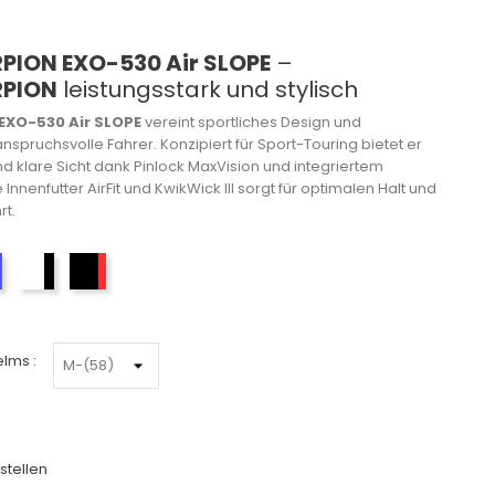
PION EXO-530 Air SLOPE
–
RPION
leistungsstark und stylisch
EXO-530 Air SLOPE
vereint sportliches Design und
 anspruchsvolle Fahrer. Konzipiert für Sport-Touring bietet er
nd klare Sicht dank Pinlock MaxVision und integriertem
Innenfutter AirFit und KwikWick III sorgt für optimalen Halt und
rt.
Weiß-Blau-Rot
Weiß-Schwarz-Rot
Mattschwarz-Rot
lms :
stellen