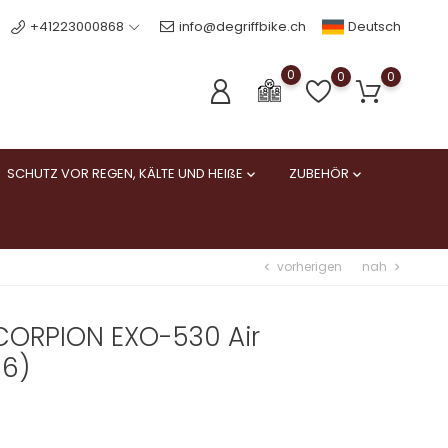
Deutsch
+41223000868
info@degriffbike.ch
0
0
0
SCHUTZ VOR REGEN, KÄLTE UND HEIßE
ZUBEHÖR


vorherigen
nah
chevron_left
chevron_right
CORPION EXO-530 Air
06)