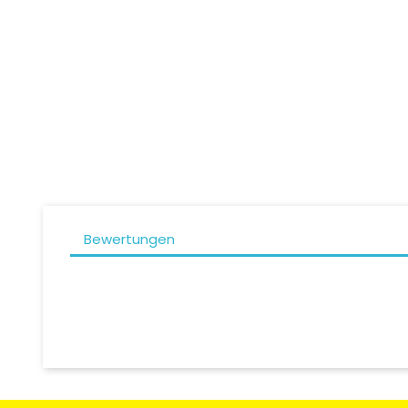
SCORPION EXO-520 EVO AIR...
In
Preis
289,90 CHF
Bewertungen