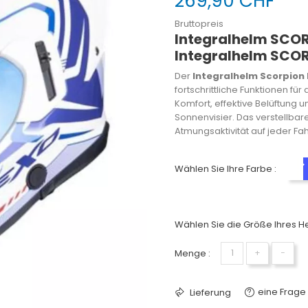
269,90 CHF
Bruttopreis
Integralhelm SCOR
Integralhelm SCO
Der
Integralhelm Scorpion 
fortschrittliche Funktionen für
Komfort, effektive Belüftung u
Sonnenvisier. Das verstellbare 
Atmungsaktivität auf jeder Fah
Wählen Sie Ihre Farbe :
Wählen Sie die Größe Ihres He
Menge :
+
−
eine Frage 
Lieferung