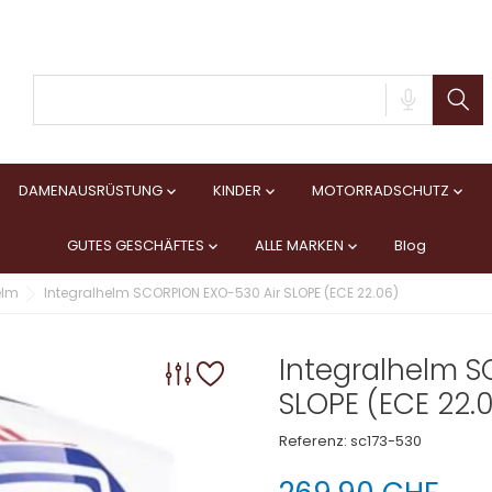
DAMENAUSRÜSTUNG
KINDER
MOTORRADSCHUTZ



GUTES GESCHÄFTES
ALLE MARKEN
Blog


elm
Integralhelm SCORPION EXO-530 Air SLOPE (ECE 22.06)
Integralhelm S
SLOPE (ECE 22.
Referenz:
sc173-530