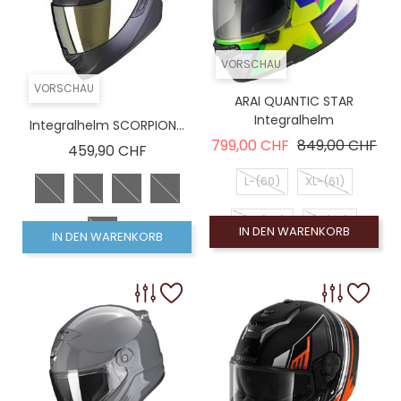
VORSCHAU
VORSCHAU
ARAI QUANTIC STAR
Integralhelm
Integralhelm SCORPION...
Verkaufspreis
Pre
799,00 CHF
849,00 CHF
Preis
459,90 CHF
L-(60)
XL-(61)
XS-(54)
S-(56)
IN DEN WARENKORB
IN DEN WARENKORB
M-(58)