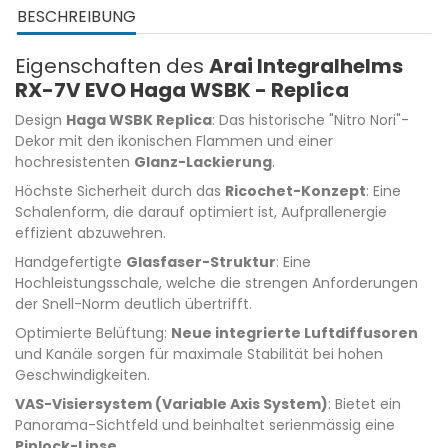
BESCHREIBUNG
Eigenschaften des
Arai Integralhelms
RX-7V EVO Haga WSBK - Replica
Design
Haga WSBK Replica
: Das historische "Nitro Nori"-
Dekor mit den ikonischen Flammen und einer
hochresistenten
Glanz-Lackierung
.
Höchste Sicherheit durch das
Ricochet-Konzept
: Eine
Schalenform, die darauf optimiert ist, Aufprallenergie
effizient abzuwehren.
Handgefertigte
Glasfaser-Struktur
: Eine
Hochleistungsschale, welche die strengen Anforderungen
der Snell-Norm deutlich übertrifft.
Optimierte Belüftung:
Neue integrierte Luftdiffusoren
und Kanäle sorgen für maximale Stabilität bei hohen
Geschwindigkeiten.
VAS-Visiersystem (Variable Axis System)
: Bietet ein
Panorama-Sichtfeld und beinhaltet serienmässig eine
Pinlock-Linse
.