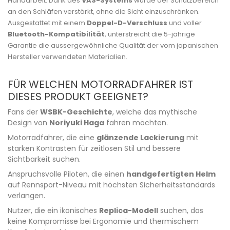
Handarbeit. Dank des
VAS-Systems
wurde der Schutzbereich
an den Schläfen verstärkt, ohne die Sicht einzuschränken.
Ausgestattet mit einem
Doppel-D-Verschluss
und voller
Bluetooth-Kompatibilität
, unterstreicht die 5-jährige
Garantie die aussergewöhnliche Qualität der vom japanischen
Hersteller verwendeten Materialien.
FÜR WELCHEN MOTORRADFAHRER IST
DIESES PRODUKT GEEIGNET?
Fans der
WSBK-Geschichte
, welche das mythische
Design von
Noriyuki Haga
fahren möchten.
Motorradfahrer, die eine
glänzende Lackierung
mit
starken Kontrasten für zeitlosen Stil und bessere
Sichtbarkeit suchen.
Anspruchsvolle Piloten, die einen
handgefertigten Helm
auf Rennsport-Niveau mit höchsten Sicherheitsstandards
verlangen.
Nutzer, die ein ikonisches
Replica-Modell
suchen, das
keine Kompromisse bei Ergonomie und thermischem