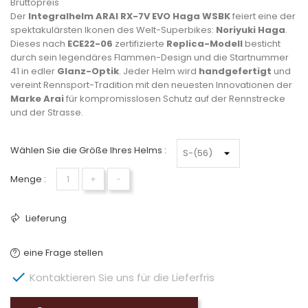
Bruttopreis
Der
Integralhelm ARAI RX-7V EVO Haga WSBK
feiert eine der
spektakulärsten Ikonen des Welt-Superbikes:
Noriyuki Haga
.
Dieses nach
ECE22-06
zertifizierte
Replica-Modell
besticht
durch sein legendäres Flammen-Design und die Startnummer
41 in edler
Glanz-Optik
. Jeder Helm wird
handgefertigt
und
vereint Rennsport-Tradition mit den neuesten Innovationen der
Marke Arai
für kompromisslosen Schutz auf der Rennstrecke
und der Strasse.
Wählen Sie die Größe Ihres Helms :
Menge :
+
−
Lieferung
eine Frage stellen

Kontaktieren Sie uns für die Lieferfris