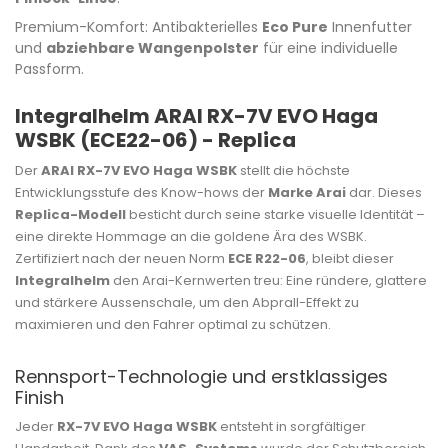
Premium-Komfort: Antibakterielles
Eco Pure
Innenfutter
und
abziehbare Wangenpolster
für eine individuelle
Passform.
Integralhelm ARAI RX-7V EVO Haga
WSBK (ECE22-06) - Replica
Der
ARAI RX-7V EVO Haga WSBK
stellt die höchste
Entwicklungsstufe des Know-hows der
Marke Arai
dar. Dieses
Replica-Modell
besticht durch seine starke visuelle Identität –
eine direkte Hommage an die goldene Ära des WSBK.
Zertifiziert nach der neuen Norm
ECE R22-06
, bleibt dieser
Integralhelm
den Arai-Kernwerten treu: Eine ründere, glattere
und stärkere Aussenschale, um den Abprall-Effekt zu
maximieren und den Fahrer optimal zu schützen.
Rennsport-Technologie und erstklassiges
Finish
Jeder
RX-7V EVO Haga WSBK
entsteht in sorgfältiger