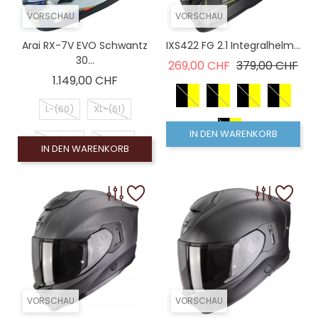
VORSCHAU
VORSCHAU
Arai RX-7V EVO Schwantz
IXS422 FG 2.1 Integralhelm...
30...
Verkaufspreis
Pre
269,00 CHF
379,00 CHF
Preis
1.149,00 CHF
L-(60)
XL-(61)
IN DEN WARENKORB
XS-(54)
S-(56)
IN DEN WARENKORB
M-(58)
VORSCHAU
VORSCHAU