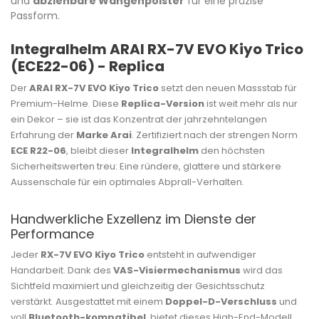
und
abziehbare Wangenpolster
für eine präzise
Passform.
Integralhelm ARAI RX-7V EVO Kiyo Trico
(ECE22-06) - Replica
Der
ARAI RX-7V EVO Kiyo Trico
setzt den neuen Massstab für
Premium-Helme. Diese
Replica-Version
ist weit mehr als nur
ein Dekor – sie ist das Konzentrat der jahrzehntelangen
Erfahrung der
Marke Arai
. Zertifiziert nach der strengen Norm
ECE R22-06
, bleibt dieser
Integralhelm
den höchsten
Sicherheitswerten treu: Eine ründere, glattere und stärkere
Aussenschale für ein optimales Abprall-Verhalten.
Handwerkliche Exzellenz im Dienste der
Performance
Jeder
RX-7V EVO Kiyo Trico
entsteht in aufwendiger
Handarbeit. Dank des
VAS-Visiermechanismus
wird das
Sichtfeld maximiert und gleichzeitig der Gesichtsschutz
verstärkt. Ausgestattet mit einem
Doppel-D-Verschluss
und
voll
Bluetooth-kompatibel
, bietet dieses High-End-Modell