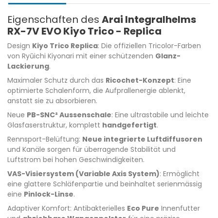
Eigenschaften des
Arai Integralhelms
RX-7V EVO Kiyo Trico - Replica
Design
Kiyo Trico Replica
: Die offiziellen Tricolor-Farben
von Ryūichi Kiyonari mit einer schützenden
Glanz-
Lackierung
.
Maximaler Schutz durch das
Ricochet-Konzept
: Eine
optimierte Schalenform, die Aufprallenergie ablenkt,
anstatt sie zu absorbieren.
Neue
PB-SNC² Aussenschale
: Eine ultrastabile und leichte
Glasfaserstruktur, komplett
handgefertigt
.
Rennsport-Belüftung:
Neue integrierte Luftdiffusoren
und Kanäle sorgen für überragende Stabilität und
Luftstrom bei hohen Geschwindigkeiten.
VAS-Visiersystem (Variable Axis System)
: Ermöglicht
eine glattere Schläfenpartie und beinhaltet serienmässig
eine
Pinlock-Linse
.
Adaptiver Komfort: Antibakterielles
Eco Pure
Innenfutter