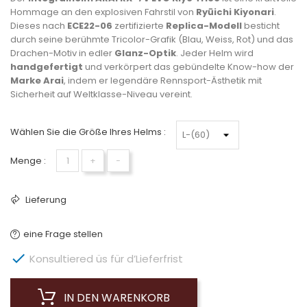
Hommage an den explosiven Fahrstil von
Ryūichi Kiyonari
.
Dieses nach
ECE22-06
zertifizierte
Replica-Modell
besticht
durch seine berühmte Tricolor-Grafik (Blau, Weiss, Rot) und das
Drachen-Motiv in edler
Glanz-Optik
. Jeder Helm wird
handgefertigt
und verkörpert das gebündelte Know-how der
Marke Arai
, indem er legendäre Rennsport-Ästhetik mit
Sicherheit auf Weltklasse-Niveau vereint.
Wählen Sie die Größe Ihres Helms :
Menge :
+
−
Lieferung
eine Frage stellen

Konsultiered üs für d’Lieferfrist
IN DEN WARENKORB