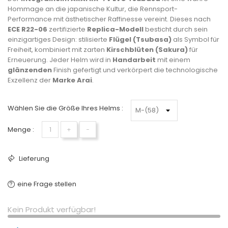
Hommage an die japanische Kultur, die Rennsport-
Performance mit ästhetischer Raffinesse vereint. Dieses nach
ECE R22-06
zertifizierte
Replica-Modell
besticht durch sein
einzigartiges Design: stilisierte
Flügel (Tsubasa)
als Symbol für
Freiheit, kombiniert mit zarten
Kirschblüten (Sakura)
für
Erneuerung. Jeder Helm wird in
Handarbeit
mit einem
glänzenden
Finish gefertigt und verkörpert die technologische
Exzellenz der
Marke Arai
.
Wählen Sie die Größe Ihres Helms :
Menge :
+
−
Lieferung
eine Frage stellen
Kein Produkt verfügbar!