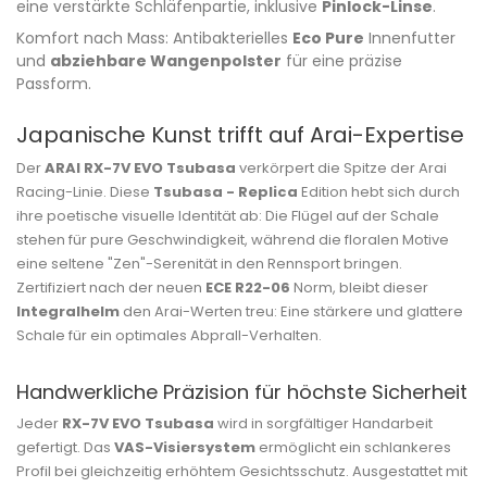
eine verstärkte Schläfenpartie, inklusive
Pinlock-Linse
.
Komfort nach Mass: Antibakterielles
Eco Pure
Innenfutter
und
abziehbare Wangenpolster
für eine präzise
Passform.
Japanische Kunst trifft auf Arai-Expertise
Der
ARAI RX-7V EVO Tsubasa
verkörpert die Spitze der Arai
Racing-Linie. Diese
Tsubasa - Replica
Edition hebt sich durch
ihre poetische visuelle Identität ab: Die Flügel auf der Schale
stehen für pure Geschwindigkeit, während die floralen Motive
eine seltene "Zen"-Serenität in den Rennsport bringen.
Zertifiziert nach der neuen
ECE R22-06
Norm, bleibt dieser
Integralhelm
den Arai-Werten treu: Eine stärkere und glattere
Schale für ein optimales Abprall-Verhalten.
Handwerkliche Präzision für höchste Sicherheit
Jeder
RX-7V EVO Tsubasa
wird in sorgfältiger Handarbeit
gefertigt. Das
VAS-Visiersystem
ermöglicht ein schlankeres
Profil bei gleichzeitig erhöhtem Gesichtsschutz. Ausgestattet mit