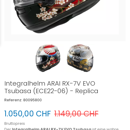
Integralhelm ARAI RX-7V EVO
Tsubasa (ECE22-06) - Replica
Referenz:
80095800
1.050,00 CHF
1.149,00 CHF
Bruttopreis
Der
Integralhelm ARAI RX-7V EVO Tsubasa
ist eine wahre