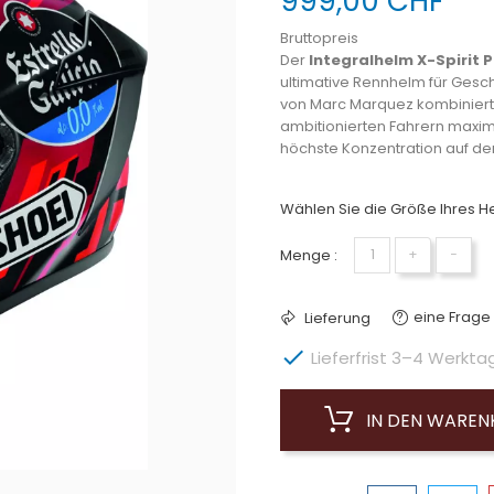
999,00 CHF
Bruttopreis
Der
Integralhelm X-Spirit 
ultimative Rennhelm für Gesch
von Marc Marquez kombiniert
ambitionierten Fahrern maxim
höchste Konzentration auf de
Wählen Sie die Größe Ihres He
Menge :
+
−
eine Frage 
Lieferung

Lieferfrist 3–4 Werkta
IN DEN WARE