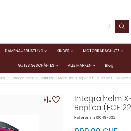
DAMENAUSRÜSTUNG
KINDER
MOTORRADSCHUTZ



GUTES GESCHÄFTES
ALLE MARKEN
Blog


elm
Integralhelm X-Spirit Pro 2 Marquez 9 Replica (ECE 22.06) - Schwar
Integralhelm X-
Replica (ECE 2
Referenz:
Z10048-032