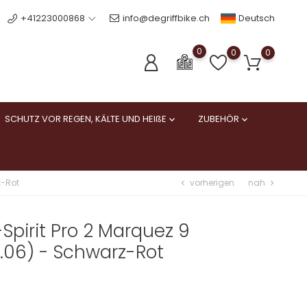
Deutsch
+41223000868
info@degriffbike.ch
0
0
0
SCHUTZ VOR REGEN, KÄLTE UND HEIßE
ZUBEHÖR


vorherigen
nah
z-Rot
chevron_left
chevron_right
Spirit Pro 2 Marquez 9
2.06) - Schwarz-Rot