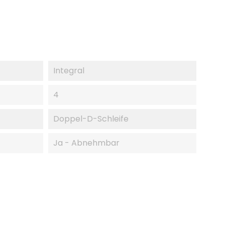
Integral
4
Doppel-D-Schleife
Ja - Abnehmbar