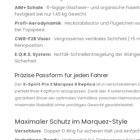
AIM+ Schale
: 6-lagige Glasfaser- und organische Faser
Festigkeit bei nur 1.45 kg Gewicht.
Profi-Aerodynamik
: Heckstabilisator und Flügelchen s
bei Topspeed.
CWR-F2R Visier
: Vergrössertes vertikales Sichtfeld (+5 m
Rennposition.
E.Q.R.S. System
: Notfall-Schnellentriegelung der Wange
Sicherheit.
Präzise Passform für jeden Fahrer
Der
X-Spirit Pro 2 Marquez 9 Replica
ist in verschiedenen G
perfekt Ihrer Kopfform anzupassen. Dank der 4 unterschied
garantiert Shoei ein optimales Verhältnis zwischen Helmvol
maximale Stabilität ohne unnötiges Gewicht gewährleistet.
Maximaler Schutz im Marquez-Style
Verschluss
: Doppel-D Ring für sicheren Halt und einfa
Hydrations-Ready
: Vorbereitet für Trinksysteme bei L