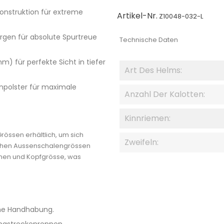
konstruktion für extreme
Artikel-Nr.
Z10048-032-L
orgen für absolute Spurtreue
Technische Daten
m) für perfekte Sicht in tiefer
Art Des Helms:
npolster für maximale
Anzahl Der Kalotten:
Kinnriemen:
rössen erhältlich, um sich
Zweifeln:
lichen Aussenschalengrössen
umen und Kopfgrösse, was
che Handhabung.
angstreckenrennen.