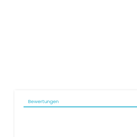
Integralhelm SCORPION...
In
Preis
379,90 CHF
Bewertungen