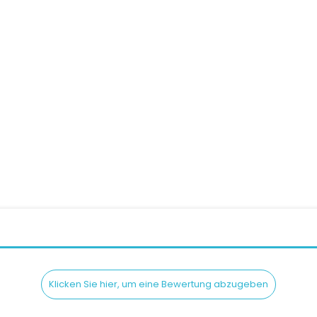
tegralhelm SCORPION...
SCORPION EXO-R1 EVO 2 A
Preis
Pre
459,90 CHF
459,90 CHF
Klicken Sie hier, um eine Bewertung abzugeben