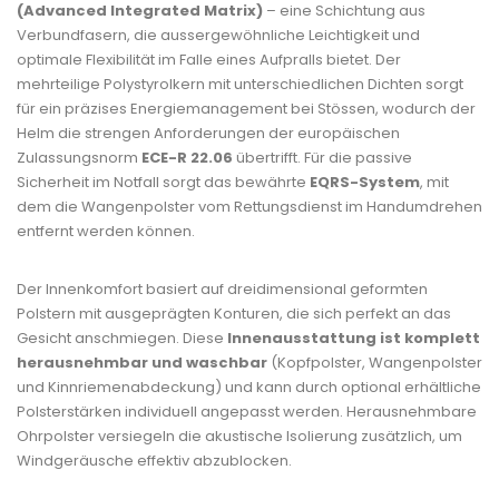
(Advanced Integrated Matrix)
– eine Schichtung aus
Verbundfasern, die aussergewöhnliche Leichtigkeit und
optimale Flexibilität im Falle eines Aufpralls bietet. Der
mehrteilige Polystyrolkern mit unterschiedlichen Dichten sorgt
für ein präzises Energiemanagement bei Stössen, wodurch der
Helm die strengen Anforderungen der europäischen
Zulassungsnorm
ECE-R 22.06
übertrifft. Für die passive
Sicherheit im Notfall sorgt das bewährte
EQRS-System
, mit
dem die Wangenpolster vom Rettungsdienst im Handumdrehen
entfernt werden können.
Der Innenkomfort basiert auf dreidimensional geformten
Polstern mit ausgeprägten Konturen, die sich perfekt an das
Gesicht anschmiegen. Diese
Innenausstattung ist komplett
herausnehmbar und waschbar
(Kopfpolster, Wangenpolster
und Kinnriemenabdeckung) und kann durch optional erhältliche
Polsterstärken individuell angepasst werden. Herausnehmbare
Ohrpolster versiegeln die akustische Isolierung zusätzlich, um
Windgeräusche effektiv abzublocken.