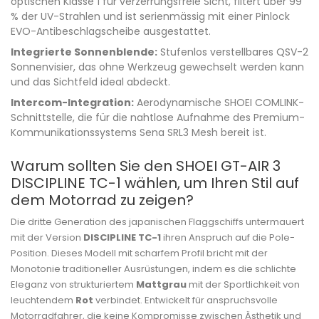
optischen Klasse 1 für verzerrungsfreie Sicht, filtert über 99
% der UV-Strahlen und ist serienmässig mit einer Pinlock
EVO-Antibeschlagscheibe ausgestattet.
Integrierte Sonnenblende:
Stufenlos verstellbares QSV-2
Sonnenvisier, das ohne Werkzeug gewechselt werden kann
und das Sichtfeld ideal abdeckt.
Intercom-Integration:
Aerodynamische SHOEI COMLINK-
Schnittstelle, die für die nahtlose Aufnahme des Premium-
Kommunikationssystems Sena SRL3 Mesh bereit ist.
Warum sollten Sie den SHOEI GT-AIR 3
DISCIPLINE TC-1 wählen, um Ihren Stil auf
dem Motorrad zu zeigen?
Die dritte Generation des japanischen Flaggschiffs untermauert
mit der Version
DISCIPLINE TC-1
ihren Anspruch auf die Pole-
Position. Dieses Modell mit scharfem Profil bricht mit der
Monotonie traditioneller Ausrüstungen, indem es die schlichte
Eleganz von strukturiertem
Mattgrau
mit der Sportlichkeit von
leuchtendem
Rot
verbindet. Entwickelt für anspruchsvolle
Motorradfahrer, die keine Kompromisse zwischen Ästhetik und