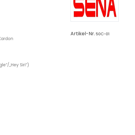
Artikel-Nr.
50C-01
Kardon
le“/„Hey Siri“)