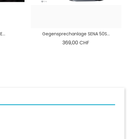
...
Gegensprechanlage SENA 50S...
is
Preis
369,00 CHF