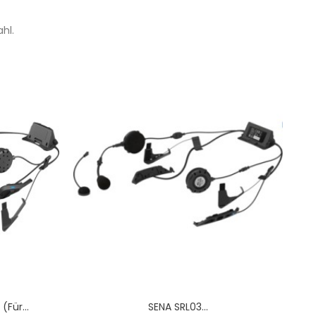
hl.
für...
SENA SRL03...