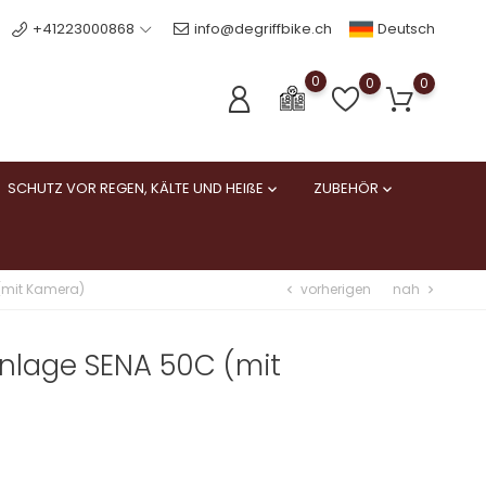
Deutsch
+41223000868
info@degriffbike.ch
0
0
0
SCHUTZ VOR REGEN, KÄLTE UND HEIßE
ZUBEHÖR


vorherigen
nah
(mit Kamera)
chevron_left
chevron_right
lage SENA 50C (mit