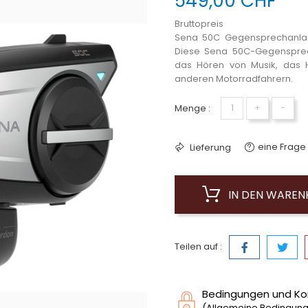
549,00 CHF
Bruttopreis
Sena 50C Gegensprechanlage
Diese Sena 50C-Gegensprecha
das Hören von Musik, das 
anderen Motorradfahrern.
Menge :
+
−
eine Frage 
Lieferung
IN DEN WARE
Teilen auf :
Bedingungen und Ko
(Allgemeine Bedingunge