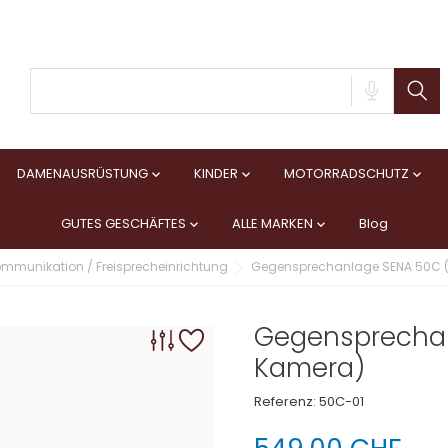
DAMENAUSRÜSTUNG
KINDER
MOTORRADSCHUTZ



GUTES GESCHÄFTES
ALLE MARKEN
Blog


ommunikation / Freisprecheinrichtung
Gegensprechanlage SENA 50C 
Gegensprechan
Kamera)
Referenz:
50C-01