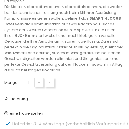
Bruttopreis
Für Sie als Motorradfahrer und Motorradfahrerinnen, die weder
bei der technischen Leistung noch beim Stil Ihrer Ausrüstung
Kompromisse eingehen wollen, definiert das
SMART HJC 50B
Intercom
die Kommunikation auf zwei Rädern neu. Dieses
System der zweiten Generation wurde speziell für die Linien
Ihres
HJC-Helms
entwickelt und macht klobige, universelle
Gehäuse, die Ihre Aerodynamik stören, überflüssig. Da es sich
perfekt in die Originalstruktur Ihrer Ausrüstung einfügt, bleibt der
Windwiderstand optimal, störende Windgeräusche bei hohen
Geschwindigkeiten werden eliminiert und Sie geniessen eine
perfekte Gewichtsverteilung auf den Nacken – sowohl im Alltag
als auch bei langen Roadtrips.
Menge :
+
−
Lieferung
eine Frage stellen

Lieferfrist 3–4 Werktage (vorbehaltlich Verfügbarkeit 