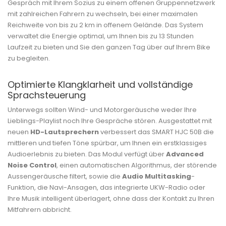
Gespräch mit Ihrem Sozius zu einem offenen Gruppennetzwerk
mit zahlreichen Fahrern zu wechseln, bei einer maximalen
Reichweite von bis zu 2 km in offenem Gelände. Das System
verwaltet die Energie optimal, um Ihnen bis zu 13 Stunden
Laufzeit zu bieten und Sie den ganzen Tag über auf Ihrem Bike
zu begleiten.
Optimierte Klangklarheit und vollständige
Sprachsteuerung
Unterwegs sollten Wind- und Motorgeräusche weder Ihre
Lieblings-Playlist noch Ihre Gespräche stören. Ausgestattet mit
neuen
HD-Lautsprechern
verbessert das SMART HJC 50B die
mittleren und tiefen Töne spürbar, um Ihnen ein erstklassiges
Audioerlebnis zu bieten. Das Modul verfügt über
Advanced
Noise Control
, einen automatischen Algorithmus, der störende
Aussengeräusche filtert, sowie die
Audio Multitasking
-
Funktion, die Navi-Ansagen, das integrierte UKW-Radio oder
Ihre Musik intelligent überlagert, ohne dass der Kontakt zu Ihren
Mitfahrern abbricht.