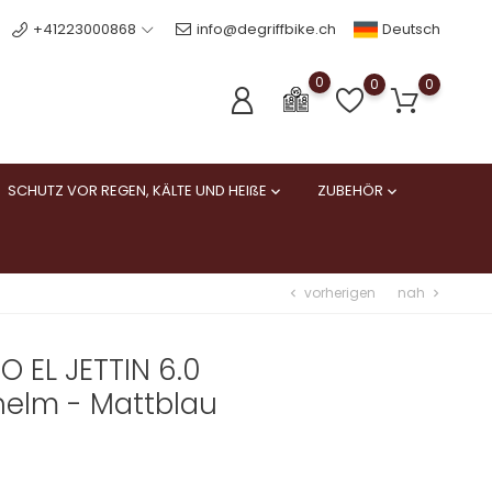
Deutsch
+41223000868
info@degriffbike.ch
0
0
0
SCHUTZ VOR REGEN, KÄLTE UND HEIßE
ZUBEHÖR


vorherigen
nah
chevron_left
chevron_right
 EL JETTIN 6.0
helm - Mattblau