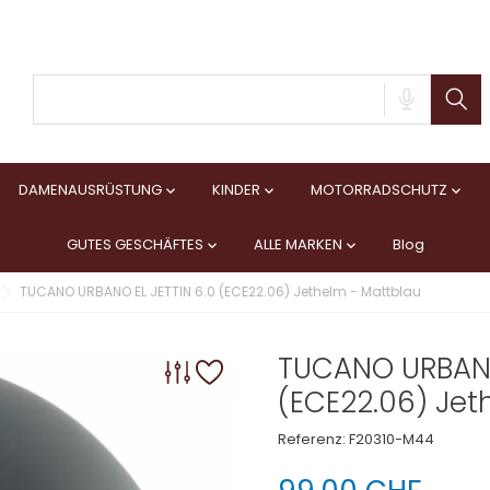
DAMENAUSRÜSTUNG
KINDER
MOTORRADSCHUTZ



GUTES GESCHÄFTES
ALLE MARKEN
Blog


TUCANO URBANO EL JETTIN 6.0 (ECE22.06) Jethelm - Mattblau
TUCANO URBANO
(ECE22.06) Jet
Referenz:
F20310-M44