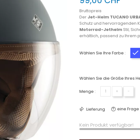
99,00 CHF
Bruttopreis
Der
Jet-Helm TUCANO URBAN
Schutz und hervorragenden Kom
Motorrad-Jethelm
Stil, Sic
erhältlich, passend zu Ihrem p
Wählen Sie Ihre Farbe :
Wählen Sie die Größe Ihres He
Menge :
+
−
eine Frage 
Lieferung
Kein Produkt verfügbar!