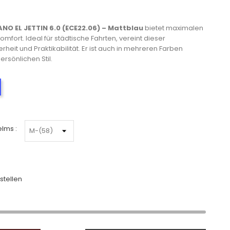
O EL JETTIN 6.0 (ECE22.06) – Mattblau
bietet maximalen
fort. Ideal für städtische Fahrten, vereint dieser
herheit und Praktikabilität. Er ist auch in mehreren Farben
ersönlichen Stil.
Mattblau
lms :
stellen