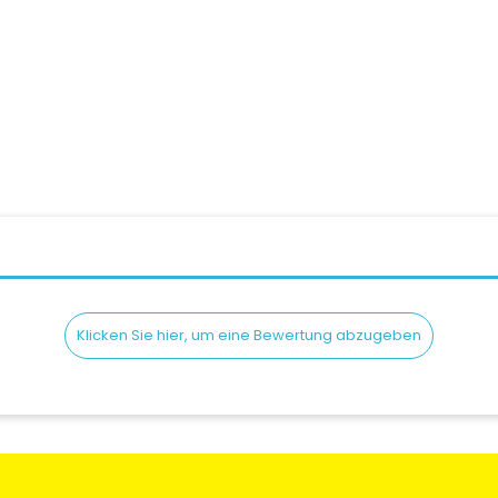
lm SCORPION EXO-CITY...
Jethelm SCORPION BELFA
Preis
Pre
149,90 CHF
339,90 CHF
Klicken Sie hier, um eine Bewertung abzugeben