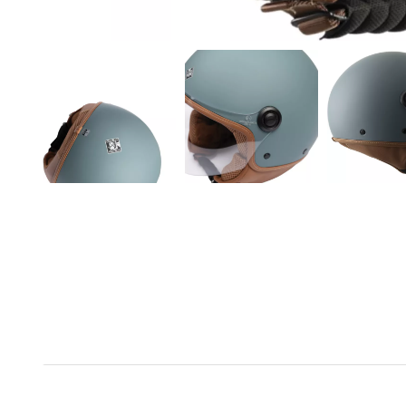
Das Wesentliche des Jet-Helms Tucano U