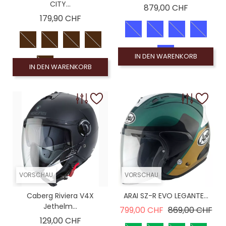
CITY...
Preis
879,00 CHF
Preis
179,90 CHF
IN DEN WARENKORB
IN DEN WARENKORB
VORSCHAU
VORSCHAU
Caberg Riviera V4X
ARAI SZ-R EVO LEGANTE...
Jethelm...
Verkaufspreis
Pre
799,00 CHF
869,00 CHF
Preis
129,00 CHF