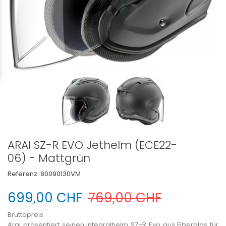
ARAI SZ-R EVO Jethelm (ECE22-
06) - Mattgrün
Referenz:
80090130VM
699,00 CHF
769,00 CHF
Bruttopreis
Arai präsentiert seinen Integralhelm SZ-R Evo aus Fiberglas für