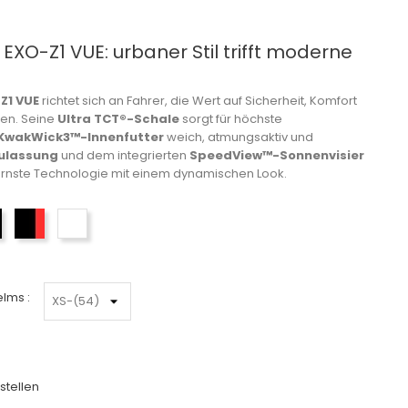
XO-Z1 VUE: urbaner Stil trifft moderne
Z1 VUE
richtet sich an Fahrer, die Wert auf Sicherheit, Komfort
gen. Seine
Ultra TCT®-Schale
sorgt für höchste
KwakWick3™-Innenfutter
weich, atmungsaktiv und
Zulassung
und dem integrierten
SpeedView™-Sonnenvisier
rnste Technologie mit einem dynamischen Look.
Weiß-Schwarz-Silber
Schwarz-Rot
Blanc mat-Rouge-Noir
lms :
stellen