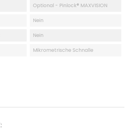
Optional - Pinlock® MAXVISION
Nein
:
Nein
Mikrometrische Schnalle
: