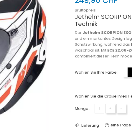
249,90 CHF
Bruttopreis
Jethelm SCORPION E
Technik
Der
Jethelm SCORPION EXO 
und ein markantes Design le
Schutzwirkung, während das
waschbar ist. Mit
ECE 22.06-
kombiniert dieser Helm mode
Wählen Sie Ihre Farbe :
Wählen Sie die Größe Ihres He
Menge :
+
−
eine Frage 
Lieferung