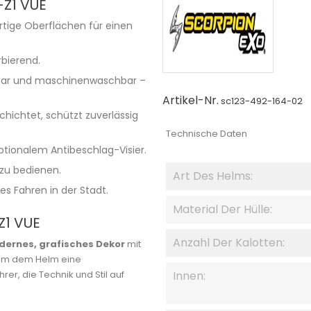
-Z1 VUE
tige Oberflächen für einen
rbierend.
hmbar und maschinenwaschbar –
Artikel-Nr.
sc123-492-164-02
chichtet, schützt zuverlässig
Technische Daten
ptionalem Antibeschlag-Visier.
t zu bedienen.
Art Des Helms:
es Fahren in der Stadt.
Material Der Hülle:
Z1 VUE
Anzahl Der Kalotten:
ernes, grafisches Dekor
mit
, um dem Helm eine
rer, die Technik und Stil auf
Innen: