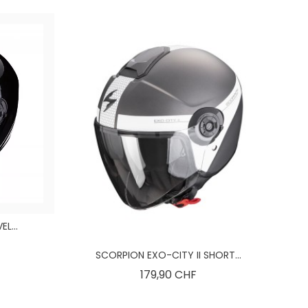
L...
is
SCORPION EXO-CITY II SHORT...
Preis
179,90 CHF