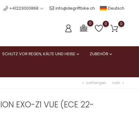
Deutsch
+41223000868
info@degriffbike.ch
0
0
0
SCHUTZ VOR REGEN, KÄLTE UND HEIßE
ZUBEHÖR


vorherigen
nah
chevron_left
chevron_right
ON EXO-Z1 VUE (ECE 22-