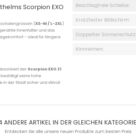
Beschlagfreie Scheibe:
thelms Scorpion EXO
Kratzfester Bildschirm:
lmschalengrössen (
XS-M / L-2XL
)
dgenähte Innenfutter und das
Doppelter Sonnenschutz
gekomfort – ideal für längere
Kinnriemen:
absorbiert der
Scorpion EXO Z1
bestätigt seine hohe
 in der Stadt sicher und stilvoll
4 ANDERE ARTIKEL IN DER GLEICHEN KATEGORIE
Entdecken Sie alle unsere neuen Produkte zum besten Preis