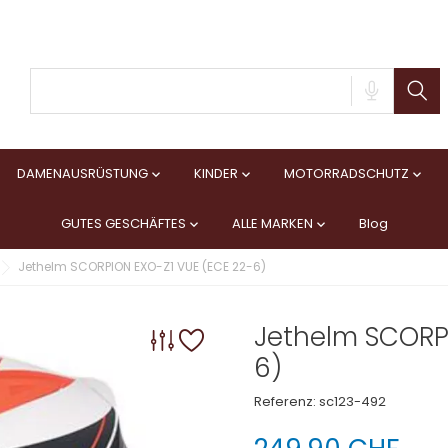
DAMENAUSRÜSTUNG
KINDER
MOTORRADSCHUTZ



GUTES GESCHÄFTES
ALLE MARKEN
Blog


Jethelm SCORPION EXO-Z1 VUE (ECE 22-6)
Jethelm SCORPI
6)
Referenz:
sc123-492