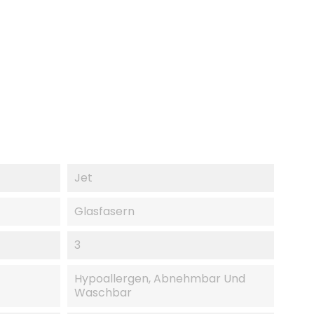
Jet
Glasfasern
3
Hypoallergen, Abnehmbar Und
Waschbar