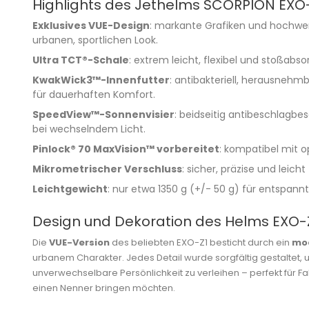
Highlights des Jethelms SCORPION EXO
Exklusives VUE-Design
: markante Grafiken und hochwer
urbanen, sportlichen Look.
Ultra TCT®-Schale
: extrem leicht, flexibel und stoßabso
KwakWick3™-Innenfutter
: antibakteriell, herausne
für dauerhaften Komfort.
SpeedView™-Sonnenvisier
: beidseitig antibeschlagbes
bei wechselndem Licht.
Pinlock® 70 MaxVision™ vorbereitet
: kompatibel mit o
Mikrometrischer Verschluss
: sicher, präzise und leich
Leichtgewicht
: nur etwa 1350 g (+/- 50 g) für entspannt
Design und Dekoration des Helms EXO-
Die
VUE-Version
des beliebten EXO-Z1 besticht durch ein
mod
urbanem Charakter. Jedes Detail wurde sorgfältig gestaltet
unverwechselbare Persönlichkeit zu verleihen – perfekt für Fah
einen Nenner bringen möchten.