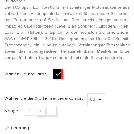
Bruttopreis
Der IXS Sport LD RS-700 ist ein zweiteiliger Motorradkombi aus
vollnarbigem Rindnappaleder, entwickelt für maximale Sicherheit
und Performance auf Straße und Rennstrecke. Ausgestattet mit
impacTec CE-Protektoren (Level 2 an Schultern, Ellbogen, Knien,
Level 1 an Hüften), entspricht er der höchsten Sicherheitsnorm
AAA (FprEN17092-2:2019). Der ergonomische Race-Cut-Schnitt,
Stretchzonen, ein rundumlaufender Verbindungsreißverschluss
sowie das atmungsaktive, herausnehmbare Mesh-Innenfutter
sorgen für hohen Tragekomfort und optimale Bewegungsfreiheit.
Wählen Sie Ihre Farbe :
Noir-Rouge-Blanc
Wählen Sie die Größe Ihrer Lederkombi :
Menge :
+
−
Lieferung