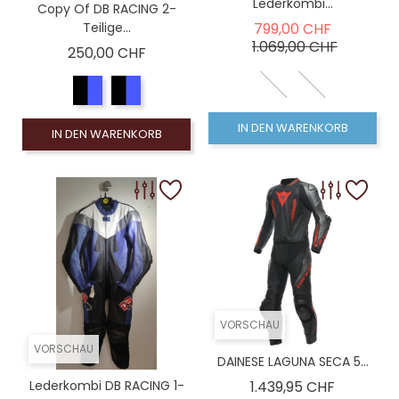
Lederkombi...
Copy Of DB RACING 2-
Verkaufsp
Teilige...
799,00 CHF
Preis
1.069,00 CHF
Preis
250,00 CHF
IN DEN WARENKORB
IN DEN WARENKORB
VORSCHAU
VORSCHAU
DAINESE LAGUNA SECA 5...
Preis
Lederkombi DB RACING 1-
1.439,95 CHF