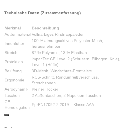
Technische Daten (Zusammenfassung)
Merkmal
Beschreibung
Außenmaterial
Vollnarbiges Rindnappaleder
100 % atmungsaktives Polyester-Mesh,
Innenfutter
herausnehmbar
Stretch
87 % Polyamid, 13 % Elasthan
impacTec CE Level 2 (Schultern, Ellbogen, Knie),
Protektion
Level 1 (Hüfte)
Belüftung
3D-Mesh, Windschutz-Frontleiste
RCS-Schnitt, Rundumreißverschluss,
Ergonomie
Stretchzonen
Aerodynamik
Kleiner Höcker
Taschen
2 Außentaschen, 2 Napoleon-Taschen
CE-
FprEN17092-2:2019 – Klasse AAA
Homologation